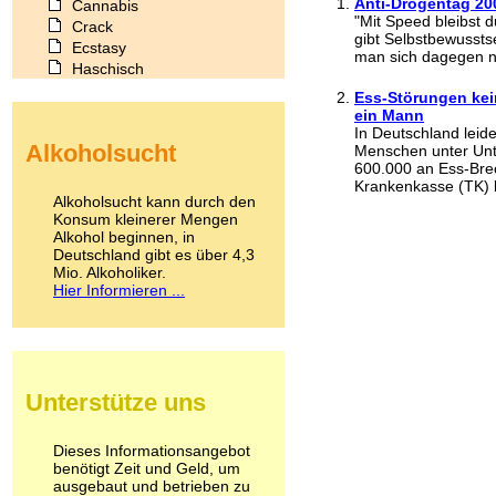
Anti-Drogentag 20
Cannabis
"Mit Speed bleibst d
Crack
gibt Selbstbewussts
Ecstasy
man sich dagegen na
Haschisch
Heroin
Ess-Störungen kein
Ibogain
ein Mann
Koffein
In Deutschland leid
Alkoholsucht
Menschen unter Unt
Kokain
600.000 an Ess-Brec
Lachgas
Krankenkasse (TK) b
LSD
Alkoholsucht kann durch den
Marihuana
Konsum kleinerer Mengen
Alkohol beginnen, in
Medikamente
Deutschland gibt es über 4,3
Meskalin
Mio. Alkoholiker.
Metamphetamin
Hier Informieren ...
Methadon
Morphin
Muskatnuss
Nikotin
Opium
Unterstütze uns
Pilze
Poppers
Psychopharmaka
Dieses Informationsangebot
benötigt Zeit und Geld, um
Schlafmittel
ausgebaut und betrieben zu
Schmerzmittel