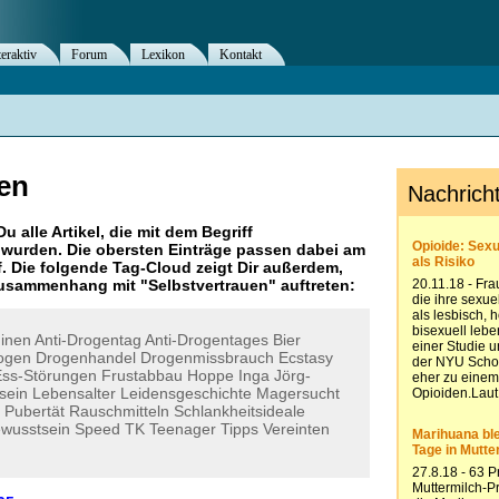
teraktiv
Forum
Lexikon
Kontakt
uen
Du alle Artikel, die mit dem Begriff
wurden. Die obersten Einträge passen dabei am
. Die folgende Tag-Cloud zeigt Dir außerdem,
 Zusammenhang mit "
Selbstvertrauen
" auftreten:
inen
Anti-Drogentag
Anti-Drogentages
Bier
ogen
Drogenhandel
Drogenmissbrauch
Ecstasy
Ess-Störungen
Frustabbau
Hoppe
Inga
Jörg-
sein
Lebensalter
Leidensgeschichte
Magersucht
Pubertät
Rauschmitteln
Schlankheitsideale
ewusstsein
Speed
TK
Teenager
Tipps
Vereinten