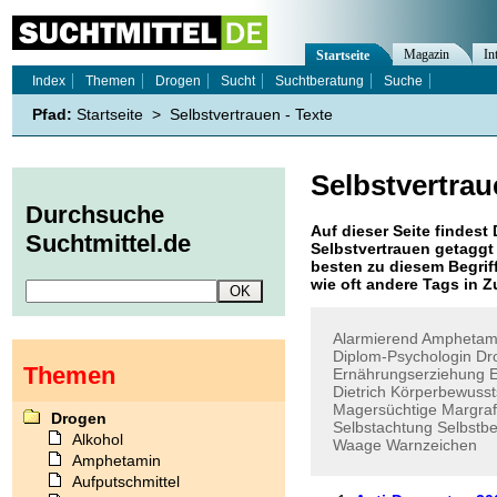
Magazin
In
Startseite
Index
Themen
Drogen
Sucht
Suchtberatung
Suche
Pfad:
Startseite
>
Selbstvertrauen - Texte
Selbstvertra
Durchsuche
Auf dieser Seite findest 
Suchtmittel.de
Selbstvertrauen
getaggt 
besten zu diesem Begriff
wie oft andere Tags in
Alarmierend
Amphetam
Diplom-Psychologin
Dr
Themen
Ernährungserziehung
Dietrich
Körperbewusst
Magersüchtige
Margraf
Drogen
Selbstachtung
Selbstb
Alkohol
Waage
Warnzeichen
Amphetamin
Aufputschmittel