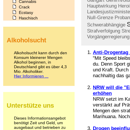
Gangart
Gehirnvol
Cannabis
Hauptwirkung
Heroi
Crack
Landesjustizministe
Ecstasy
Null-Grenze
Proba
Haschisch
Heroin
Schwerabhängige
Ibogain
Strafverfolgung
Str
Koffein
Vorgängerregierung
Alkoholsucht
Kokain
Lachgas
LSD
Anti-Drogentag
Alkoholsucht kann durch den
Marihuana
Konsum kleinerer Mengen
"Mit Speed bleibs
Alkohol beginnen, in
Medikamente
du. Denn Sport g
Deutschland gibt es über 4,3
Meskalin
und Kraft. Durc
Mio. Alkoholiker.
Metamphetamin
nachhaltig das g
Hier Informieren ...
Methadon
Morphin
NRW will die "E
Muskatnuss
erhöhen
Nikotin
NRW setzt im Kam
Opium
Unterstütze uns
verstärkt auf Prä
Pilze
Mengen den straf
Poppers
Marihuana. Noch 
Psychopharmaka
Dieses Informationsangebot
benötigt Zeit und Geld, um
Schlafmittel
ausgebaut und betrieben zu
Drogen beeinflu
Schmerzmittel