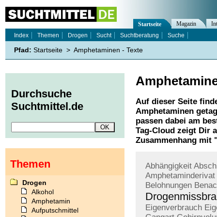
Magazin
In
Startseite
Index
Themen
Drogen
Sucht
Suchtberatung
Suche
Pfad:
Startseite
>
Amphetaminen - Texte
Amphetamin
Durchsuche
Auf dieser Seite find
Suchtmittel.de
Amphetaminen
getag
passen dabei am best
Tag-Cloud zeigt Dir 
Zusammenhang mit 
Themen
Abhängigkeit
Absch
Amphetaminderivat
Drogen
Belohnungen
Benac
Alkohol
Drogenmissbra
Amphetamin
Eigenverbrauch
Eig
Aufputschmittel