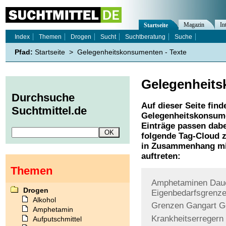
Magazin
In
Startseite
Index
Themen
Drogen
Sucht
Suchtberatung
Suche
Pfad:
Startseite
>
Gelegenheitskonsumenten - Texte
Gelegenheit
Durchsuche
Auf dieser Seite find
Suchtmittel.de
Gelegenheitskonsum
Einträge passen dabe
folgende Tag-Cloud z
in Zusammenhang mi
auftreten:
Themen
Amphetaminen
Dau
Drogen
Eigenbedarfsgrenz
Alkohol
Grenzen
Gangart
G
Amphetamin
Krankheitserregern
Aufputschmittel