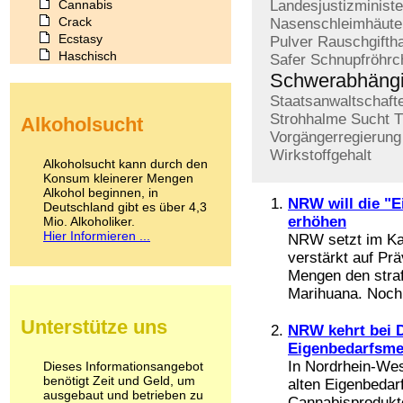
Cannabis
Landesjustizministe
Crack
Nasenschleimhäute
Ecstasy
Pulver
Rauschgifth
Haschisch
Safer
Schnupfröhrc
Heroin
Schwerabhäng
Ibogain
Staatsanwaltschaft
Koffein
Strohhalme
Sucht
T
Alkoholsucht
Kokain
Vorgängerregierung
Lachgas
Wirkstoffgehalt
LSD
Alkoholsucht kann durch den
Marihuana
Konsum kleinerer Mengen
Alkohol beginnen, in
Medikamente
NRW will die "E
Deutschland gibt es über 4,3
Meskalin
erhöhen
Mio. Alkoholiker.
Metamphetamin
Hier Informieren ...
NRW setzt im Kam
Methadon
verstärkt auf Prä
Morphin
Mengen den straf
Muskatnuss
Marihuana. Noch 
Nikotin
Opium
Unterstütze uns
Pilze
NRW kehrt bei D
Poppers
Eigenbedarfsme
Psychopharmaka
In Nordrhein-Wes
Dieses Informationsangebot
benötigt Zeit und Geld, um
Schlafmittel
alten Eigenbedar
ausgebaut und betrieben zu
Schmerzmittel
Cannabisprodukte