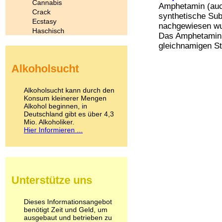
Cannabis
Amphetamin (auch
Crack
synthetische Subs
Ecstasy
nachgewiesen wur
Haschisch
Das Amphetamin 
Heroin
gleichnamigen Str
Ibogain
Koffein
Alkoholsucht
Kokain
Lachgas
LSD
Alkoholsucht kann durch den
Marihuana
Konsum kleinerer Mengen
Alkohol beginnen, in
Medikamente
Deutschland gibt es über 4,3
Meskalin
Mio. Alkoholiker.
Metamphetamin
Hier Informieren ...
Methadon
Morphin
Muskatnuss
Nikotin
Opium
Unterstütze uns
Pilze
Poppers
Psychopharmaka
Dieses Informationsangebot
benötigt Zeit und Geld, um
Schlafmittel
ausgebaut und betrieben zu
Schmerzmittel