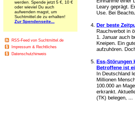
Einnahme einer D
werden. Spende jetzt 5 €, 10 €
Schnüffelstoffe
Leary geprägt. 
oder wieviel Du auch
Spice
aufwenden magst, um
Use. Bei Beachtu
Sucht / Süchte
Suchtmittel.de zu erhalten!
Zur Spendenseite...
Alkoholsucht
Der beste Zeitp
Arbeitssucht
Rauchverbot in ö
Co-Abhängigkeit
1. Januar auch b
Computersucht
RSS-Feed von Suchtmittel.de
Kneipen. Ein gut
Ess-Brechsucht
Impressum & Rechtliches
aufzuhören. Doch 
Essstörungen
Datenschutzhinweis
Fernsehsucht
Ess-Störungen k
Fresssucht
Internetsucht
Betroffene ist 
Kaufsucht
In Deutschland l
Koffeinsucht
Millionen Mensch
Magersucht
100.000 an Mage
Mediensucht
erkrankt. Aktuel
Medikamentensucht
(TK) belegen, ...
Nikotinsucht
Pornografiesucht
Sammelsucht
Sexsucht
Spielsucht
Medien