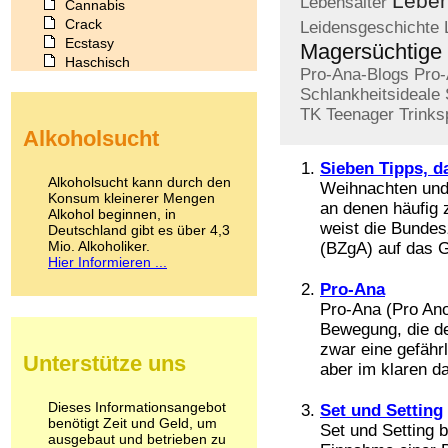
Leben
Lebensalter
Cannabis
Crack
Leidensgeschichte
Ecstasy
Magersüchtige
Haschisch
Pro-Ana-Blogs
Pro-
Heroin
Schlankheitsideale
Ibogain
TK
Teenager
Trinks
Koffein
Alkoholsucht
Kokain
Lachgas
Sieben Tipps, d
LSD
Alkoholsucht kann durch den
Weihnachten und 
Marihuana
Konsum kleinerer Mengen
an denen häufig 
Alkohol beginnen, in
Medikamente
weist die Bundes
Deutschland gibt es über 4,3
Meskalin
Mio. Alkoholiker.
(BZgA) auf das G
Metamphetamin
Hier Informieren ...
Methadon
Pro-Ana
Morphin
Pro-Ana (Pro Ano
Muskatnuss
Nikotin
Bewegung, die de
Opium
zwar eine gefährl
Unterstütze uns
Pilze
aber im klaren d
Poppers
Psychopharmaka
Dieses Informationsangebot
Set und Setting
benötigt Zeit und Geld, um
Schlafmittel
Set und Setting
ausgebaut und betrieben zu
Schmerzmittel