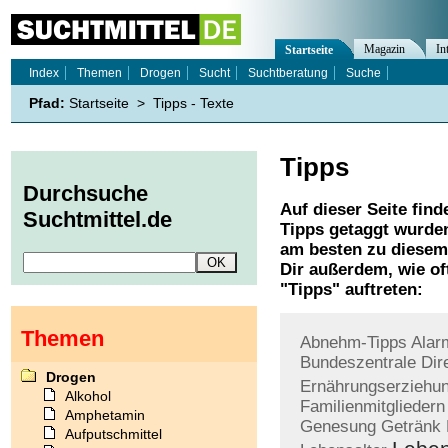
Magazin
In
Startseite
Index
Themen
Drogen
Sucht
Suchtberatung
Suche
Pfad:
Startseite
>
Tipps - Texte
Tipps
Durchsuche
Auf dieser Seite find
Suchtmittel.de
Tipps
getaggt wurden
am besten zu diesem 
Dir außerdem, wie o
"
Tipps
" auftreten:
Themen
Abnehm-Tipps
Alar
Bundeszentrale
Dir
Drogen
Ernährungserziehu
Alkohol
Familienmitgliedern
Amphetamin
Genesung
Getränk
Aufputschmittel