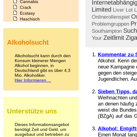
Cannabis
Internetabhängig
Crack
Limited
Liver
Lot
L
Ecstasy
O
Onlinerollenspiel
Haschisch
Pr
Problemgruppen
Heroin
Such
Ibogain
Southampton
Koffein
Zeitlimit
Ziga
Your
Alkoholsucht
Kokain
Lachgas
LSD
Kommentar zu S
Alkoholsucht kann durch den
Marihuana
Alkohol. Kenn dei
Konsum kleinerer Mengen
Alkohol beginnen, in
Medikamente
neue Kampagne de
Deutschland gibt es über 4,3
Meskalin
gegen den steige
Mio. Alkoholiker.
Metamphetamin
Jugendlichen. Auc
Hier Informieren ...
Methadon
Morphin
Sieben Tipps, d
Muskatnuss
Weihnachten und 
Nikotin
an denen häufig 
Opium
weist die Bundes
Unterstütze uns
Pilze
(BZgA) auf das G
Poppers
Psychopharmaka
Dieses Informationsangebot
Alkohol: Entgif
benötigt Zeit und Geld, um
Schlafmittel
ausgebaut und betrieben zu
Einen Monat lang 
Schmerzmittel