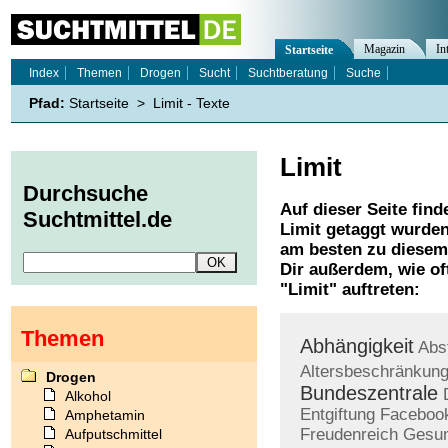
Magazin
In
Startseite
Index
Themen
Drogen
Sucht
Suchtberatung
Suche
Pfad:
Startseite
>
Limit - Texte
Limit
Durchsuche
Auf dieser Seite find
Suchtmittel.de
Limit
getaggt wurden.
am besten zu diesem 
Dir außerdem, wie o
"
Limit
" auftreten:
Themen
Abhängigkeit
Abs
Altersbeschränkun
Drogen
Bundeszentrale
Alkohol
Entgiftung
Faceboo
Amphetamin
Freudenreich
Gesun
Aufputschmittel