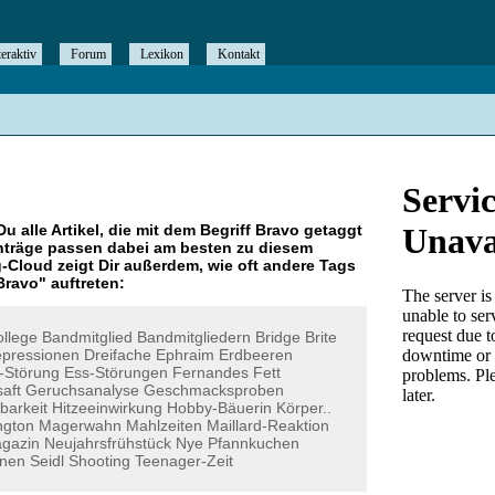
teraktiv
Forum
Lexikon
Kontakt
Du alle Artikel, die mit dem Begriff
Bravo
getaggt
nträge passen dabei am besten zu diesem
g-Cloud zeigt Dir außerdem, wie oft andere Tags
Bravo
" auftreten:
llege
Bandmitglied
Bandmitgliedern
Bridge
Brite
pressionen
Dreifache
Ephraim
Erdbeeren
-Störung
Ess-Störungen
Fernandes
Fett
aft
Geruchsanalyse
Geschmacksproben
barkeit
Hitzeeinwirkung
Hobby-Bäuerin
Körper..
ngton
Magerwahn
Mahlzeiten
Maillard-Reaktion
gazin
Neujahrsfrühstück
Nye
Pfannkuchen
inen
Seidl
Shooting
Teenager-Zeit