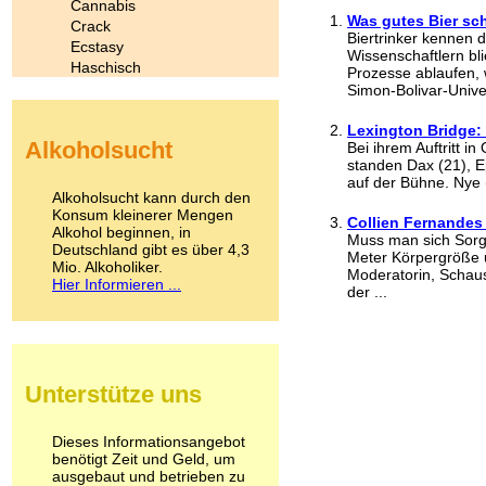
Cannabis
Was gutes Bier sch
Crack
Biertrinker kennen 
Ecstasy
Wissenschaftlern bl
Haschisch
Prozesse ablaufen, 
Heroin
Simon-Bolivar-Univer
Ibogain
Koffein
Lexington Bridge:
Alkoholsucht
Bei ihrem Auftritt i
Kokain
standen Dax (21), E
Lachgas
auf der Bühne. Nye (2
LSD
Alkoholsucht kann durch den
Marihuana
Konsum kleinerer Mengen
Collien Fernandes 
Alkohol beginnen, in
Medikamente
Muss man sich Sorg
Deutschland gibt es über 4,3
Meskalin
Meter Körpergröße u
Mio. Alkoholiker.
Metamphetamin
Moderatorin, Schau
Hier Informieren ...
der ...
Methadon
Morphin
Muskatnuss
Nikotin
Opium
Unterstütze uns
Pilze
Poppers
Psychopharmaka
Dieses Informationsangebot
benötigt Zeit und Geld, um
Schlafmittel
ausgebaut und betrieben zu
Schmerzmittel