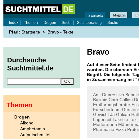
Magazin
In
Startseite
Index
Themen
Drogen
Sucht
Suchtberatung
Suche
Pfad:
Startseite
>
Bravo - Texte
Bravo
Durchsuche
Auf dieser Seite findest 
Suchtmittel.de
wurden. Die obersten Ei
Begriff. Die folgende Ta
in Zusammenhang mit "
Anti-Depressiva
Bandko
Bulimie
Cara
Collien
De
Themen
Ernährungsberater
Ess
Forscherteam
Gerstens
Gewicht.Ja
Gülcan
Halt
Drogen
Lagerzeit
Lakritze
Lexi
Alkohol
Moderatorin
Männerma
Amphetamin
Pharmazie
Pizza
Prote
Aufputschmittel