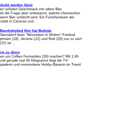
lecht werden lässt
den schalen Geschmack von altem Bier.
ieb die Frage aber unbekannt, welche chemischen
wenn Bier schlecht wird. Ein Forscherteam der
sität in Caracas und ...
 Bandmitglied Nye hat Bulimie
n Oberstdorf beim "Mountains In Motion"-Festival
phraim (18), Jerome (22) und Rob (20) nur zu viert
2) ist ...
ist zu dünn
en um Collien Fernandes (26) machen? Mit 1,65
nd gerade mal 45 Kilogramm liegt die TV-
spielerin und momentane Hobby-Bäuerin im Trend