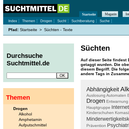
Magazin
In
Startseite
Index
Themen
Drogen
Sucht
Suchtberatung
Suche
Pfad:
Startseite
>
Süchten - Texte
Süchten
Durchsuche
Auf dieser Seite findest 
Suchtmittel.de
getaggt wurden. Die obe
diesem Begriff. Die folg
andere Tags in Zusamme
Al
Abhängigkeit
Auslosung
Automaten
Themen
Drogen
Entwarnung
Interne
Hauptgruppe
Drogen
Kinderschuhen
Komasä
Alkohol
Minderwertigkeits
Amphetamin
Psychiatr
Aufputschmittel
Prävention