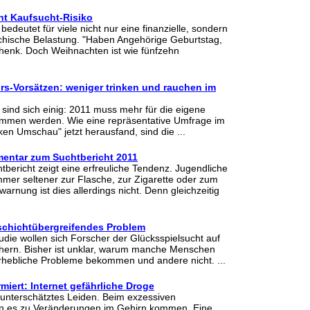
t Kaufsucht-Risiko
edeutet für viele nicht nur eine finanzielle, sondern
chische Belastung. "Haben Angehörige Geburtstag,
henk. Doch Weihnachten ist wie fünfzehn
rs-Vorsätzen: weniger trinken und rauchen im
ind sich einig: 2011 muss mehr für die eigene
mmen werden. Wie eine repräsentative Umfrage im
en Umschau" jetzt herausfand, sind die ...
entar zum Suchtbericht 2011
tbericht zeigt eine erfreuliche Tendenz. Jugendliche
mmer seltener zur Flasche, zur Zigarette oder zum
warnung ist dies allerdings nicht. Denn gleichzeitig
 schichtübergreifendes Problem
tudie wollen sich Forscher der Glücksspielsucht auf
hern. Bisher ist unklar, warum manche Menschen
rhebliche Probleme bekommen und andere nicht. ...
miert: Internet gefährliche Droge
n unterschätztes Leiden. Beim exzessiven
n es zu Veränderungen im Gehirn kommen. Eine