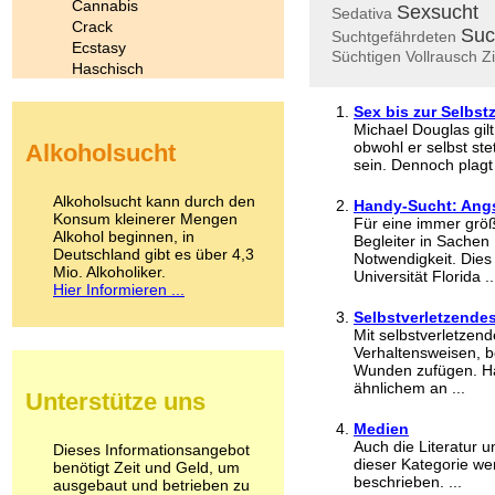
Cannabis
S
Sexsucht
Sedativa
Crack
Suc
Suchtgefährdeten
Ecstasy
Süchtigen
Vollrausch
Z
Haschisch
Heroin
Ibogain
Sex bis zur Selbst
Michael Douglas gil
Koffein
obwohl er selbst st
Alkoholsucht
Kokain
sein. Dennoch plagt
Lachgas
LSD
Alkoholsucht kann durch den
Handy-Sucht: Angs
Marihuana
Konsum kleinerer Mengen
Für eine immer grö
Alkohol beginnen, in
Medikamente
Begleiter in Sache
Deutschland gibt es über 4,3
Meskalin
Notwendigkeit. Dies
Mio. Alkoholiker.
Universität Florida ..
Metamphetamin
Hier Informieren ...
Methadon
Selbstverletzendes
Morphin
Mit selbstverletzen
Muskatnuss
Verhaltensweisen, b
Nikotin
Wunden zufügen. Hä
Opium
ähnlichem an ...
Unterstütze uns
Pilze
Poppers
Medien
Psychopharmaka
Auch die Literatur 
Dieses Informationsangebot
dieser Kategorie we
benötigt Zeit und Geld, um
Schlafmittel
beschrieben. ...
ausgebaut und betrieben zu
Schmerzmittel