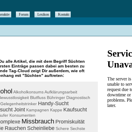
teraktiv
Forum
Lexikon
Kontakt
Du alle Artikel, die mit dem Begriff
Süchten
rsten Einträge passen dabei am besten zu
ende Tag-Cloud zeigt Dir außerdem, wie oft
nhang mit "
Süchten
" auftreten:
kohol
Alkoholkonsums
Aufklärungsarbeit
Bewusstlosigkeit
Blutfluss
Bühringer
Diagnostisch
Handy-Sucht
Gelegenheitstrinker
tsucht
Joint
Kaufsucht
Kampagnen
Kappe
ufer
Konsumenten
Missbrauch
komplexe
Promiskuität
ie
Rauchen
Scheinliebe
Schere
Sechste