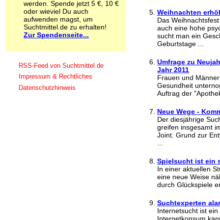
werden. Spende jetzt 5 €, 10 €
Schnüffelstoffe
oder wieviel Du auch
Weihnachten erhöh
Spice
aufwenden magst, um
Das Weihnachtsfest b
Sucht / Süchte
Suchtmittel.de zu erhalten!
auch eine hohe psy
Zur Spendenseite...
Alkoholsucht
sucht man ein Gesc
Geburtstage ...
Arbeitssucht
Co-Abhängigkeit
Umfrage zu Neujah
Computersucht
RSS-Feed von Suchtmittel.de
Jahr 2011
Ess-Brechsucht
Impressum & Rechtliches
Frauen und Männer s
Essstörungen
Gesundheit unterno
Datenschutzhinweis
Fernsehsucht
Auftrag der "Apothek
Fresssucht
Internetsucht
Neue Wege - Komm
Kaufsucht
Der diesjährige Such
greifen insgesamt i
Koffeinsucht
Joint. Grund zur Ent
Magersucht
...
Mediensucht
Medikamentensucht
Spielsucht ist ein
Nikotinsucht
In einer aktuellen S
Pornografiesucht
eine neue Weise nä
Sammelsucht
durch Glückspiele e
Sexsucht
Spielsucht
Suchtexperten alar
Internetsucht ist ei
Medien
Internetkonsum kan