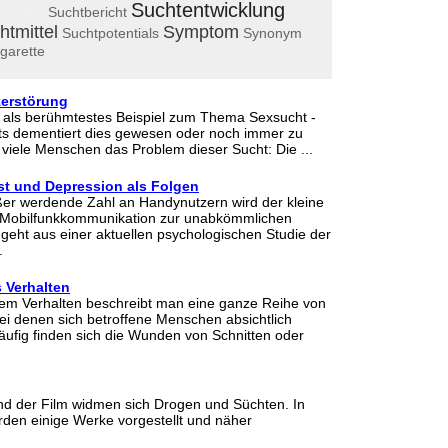
ucht
Suchtentwicklung
Suchtbericht
htmittel
Symptom
Suchtpotentials
Synonym
igarette
zerstörung
t als berühmtestes Beispiel zum Thema Sexsucht -
ets dementiert dies gewesen oder noch immer zu
 viele Menschen das Problem dieser Sucht: Die ...
t und Depression als Folgen
ßer werdende Zahl an Handynutzern wird der kleine
n Mobilfunkkommunikation zur unabkömmlichen
 geht aus einer aktuellen psychologischen Studie der
.
 Verhalten
dem Verhalten beschreibt man eine ganze Reihe von
ei denen sich betroffene Menschen absichtlich
ufig finden sich die Wunden von Schnitten oder
und der Film widmen sich Drogen und Süchten. In
rden einige Werke vorgestellt und näher