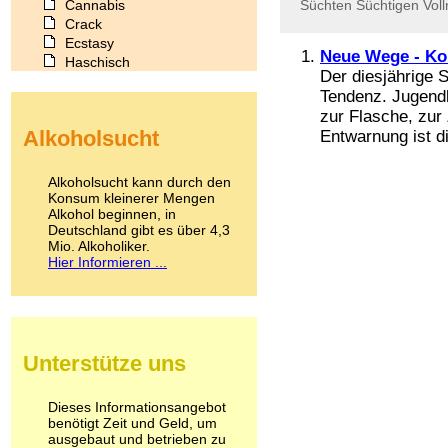
Cannabis
Süchten
Süchtigen
Vol
Crack
Ecstasy
Neue Wege - Ko
Haschisch
Der diesjährige S
Heroin
Tendenz. Jugendl
Ibogain
zur Flasche, zur
Koffein
Alkoholsucht
Entwarnung ist di
Kokain
Lachgas
LSD
Alkoholsucht kann durch den
Marihuana
Konsum kleinerer Mengen
Alkohol beginnen, in
Medikamente
Deutschland gibt es über 4,3
Meskalin
Mio. Alkoholiker.
Metamphetamin
Hier Informieren ...
Methadon
Morphin
Muskatnuss
Nikotin
Opium
Unterstütze uns
Pilze
Poppers
Psychopharmaka
Dieses Informationsangebot
benötigt Zeit und Geld, um
Schlafmittel
ausgebaut und betrieben zu
Schmerzmittel