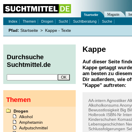
Magazin
In
Startseite
Index
Themen
Drogen
Sucht
Suchtberatung
Suche
Pfad:
Startseite
>
Kappe - Texte
Kappe
Durchsuche
Auf dieser Seite find
Suchtmittel.de
Kappe
getaggt wurden
am besten zu diesem 
Dir außerdem, wie o
"
Kappe
" auftreten:
Themen
AA-intern
Agnostiker
Al
Alkoholkonsums
Anon
Bewusstlosigkeit
Big
Bil
Drogen
Holbrook
ISBN-Nr
Inte
Alkohol
Kinderschuhen
Komasä
Amphetamin
Lebensgeschichten
Ne
Aufputschmittel
Schlussfolgerungen
Se