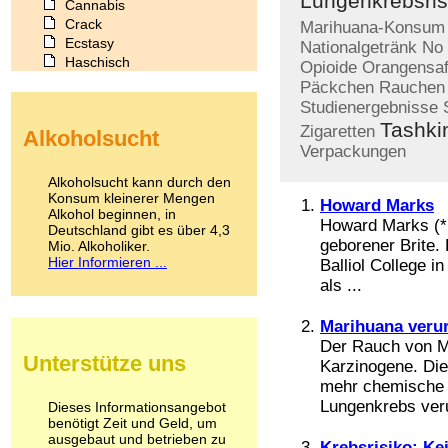
Lungenkrebsris
Cannabis
Crack
Marihuana-Konsum
Ecstasy
Nationalgetränk
No
Haschisch
Opioide
Orangensaf
Heroin
Päckchen
Rauchen
Ibogain
Studienergebnisse
Koffein
Tashki
Zigaretten
Alkoholsucht
Kokain
Verpackungen
Lachgas
LSD
Alkoholsucht kann durch den
Marihuana
Konsum kleinerer Mengen
Howard Marks
Alkohol beginnen, in
Medikamente
Howard Marks (*19
Deutschland gibt es über 4,3
Meskalin
geborener Brite.
Mio. Alkoholiker.
Metamphetamin
Hier Informieren ...
Balliol College i
Methadon
als ...
Morphin
Muskatnuss
Marihuana veru
Nikotin
Der Rauch von Ma
Opium
Unterstütze uns
Karzinogene. Die
Pilze
Poppers
mehr chemische 
Psychopharmaka
Lungenkrebs veru
Dieses Informationsangebot
benötigt Zeit und Geld, um
Schlafmittel
ausgebaut und betrieben zu
Schmerzmittel
Krebsrisiko: K