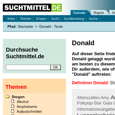
Magazin
In
Startseite
Index
Themen
Drogen
Sucht
Suchtberatung
Suche
Pfad:
Startseite
>
Donald - Texte
Donald
Durchsuche
Auf dieser Seite find
Suchtmittel.de
Donald
getaggt wurde
am besten zu diesem 
Dir außerdem, wie o
"
Donald
" auftreten:
Definition Donald:
Do
Themen
A
Drogen
Alterszellen
Amy
Alkohol
Folkpop-Star
Gala
Amphetamin
Informationsangebo
Aufputschmittel