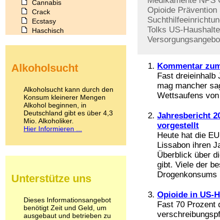
Medikamente
NPS
Cannabis
Opioide
Prävention
Crack
Suchthilfeeinrichtu
Ecstasy
Tolks
US-Haushalt
Haschisch
Versorgungsangebo
Heroin
Ibogain
Koffein
Kommentar zum
Alkoholsucht
Kokain
Fast dreieinhalb J
Lachgas
mag mancher sage
LSD
Alkoholsucht kann durch den
Wettsaufens von B
Marihuana
Konsum kleinerer Mengen
Alkohol beginnen, in
Medikamente
Deutschland gibt es über 4,3
Meskalin
Jahresbericht 
Mio. Alkoholiker.
Metamphetamin
vorgestellt
Hier Informieren ...
Methadon
Heute hat die E
Morphin
Lissabon ihren Ja
Muskatnuss
Überblick über d
Nikotin
gibt. Viele der 
Opium
Drogenkonsums .
Unterstütze uns
Pilze
Poppers
Opioide in US-H
Psychopharmaka
Dieses Informationsangebot
Fast 70 Prozent d
benötigt Zeit und Geld, um
Schlafmittel
verschreibungspf
ausgebaut und betrieben zu
Schmerzmittel