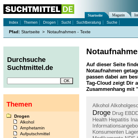
Magazin
In
Startseite
Index
Themen
Drogen
Sucht
Suchtberatung
Suche
Pfad:
Startseite
>
Notaufnahmen - Texte
Notaufnahme
Durchsuche
Auf dieser Seite find
Suchtmittel.de
Notaufnahmen
getagg
passen dabei am best
Tag-Cloud zeigt Dir 
Zusammenhang mit 
Themen
Alkohol
Alkoholges
Droge
Drug
EBD
Drogen
Health
Hepatitis
In
Alkohol
Informationsangebo
Amphetamin
Konsumenten
Lage
Aufputschmittel