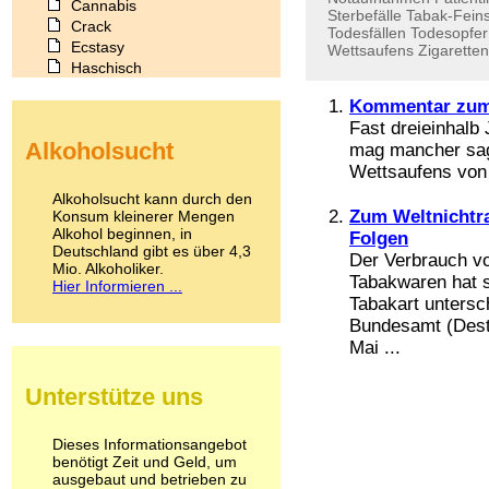
Cannabis
Sterbefälle
Tabak-Feins
Crack
Todesfällen
Todesopfer
Ecstasy
Wettsaufens
Zigaretten
Haschisch
Heroin
Kommentar zum
Ibogain
Fast dreieinhalb J
Koffein
Alkoholsucht
mag mancher sage
Kokain
Wettsaufens von B
Lachgas
LSD
Alkoholsucht kann durch den
Marihuana
Zum Weltnichtr
Konsum kleinerer Mengen
Alkohol beginnen, in
Medikamente
Folgen
Deutschland gibt es über 4,3
Meskalin
Der Verbrauch vo
Mio. Alkoholiker.
Metamphetamin
Tabakwaren hat s
Hier Informieren ...
Methadon
Tabakart untersch
Morphin
Bundesamt (Dest
Muskatnuss
Mai ...
Nikotin
Opium
Unterstütze uns
Pilze
Poppers
Psychopharmaka
Dieses Informationsangebot
benötigt Zeit und Geld, um
Schlafmittel
ausgebaut und betrieben zu
Schmerzmittel