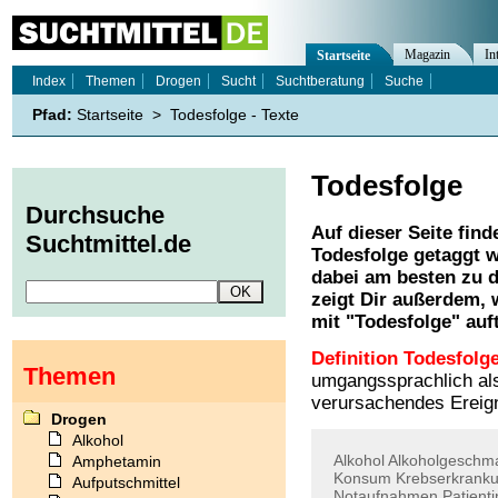
Magazin
In
Startseite
Index
Themen
Drogen
Sucht
Suchtberatung
Suche
Pfad:
Startseite
>
Todesfolge - Texte
Todesfolge
Durchsuche
Auf dieser Seite find
Suchtmittel.de
Todesfolge
getaggt w
dabei am besten zu d
zeigt Dir außerdem,
mit "
Todesfolge
" auf
Definition Todesfolge
Themen
umgangssprachlich als
verursachendes Ereign
Drogen
Alkohol
Alkohol
Alkoholgeschm
Amphetamin
Konsum
Krebserkrank
Aufputschmittel
Notaufnahmen
Patient