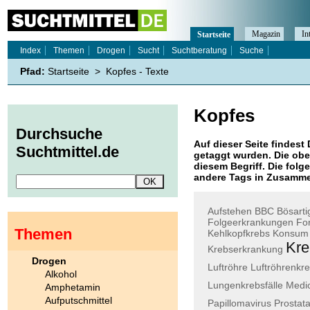
Magazin
In
Startseite
Index
Themen
Drogen
Sucht
Suchtberatung
Suche
Pfad:
Startseite
>
Kopfes - Texte
Kopfes
Durchsuche
Auf dieser Seite findest 
Suchtmittel.de
getaggt wurden. Die obe
diesem Begriff. Die folg
andere Tags in Zusamme
Aufstehen
BBC
Bösarti
Folgeerkrankungen
For
Themen
Kehlkopfkrebs
Konsum
Kre
Krebserkrankung
Drogen
Luftröhre
Luftröhrenkr
Alkohol
Lungenkrebsfälle
Medi
Amphetamin
Aufputschmittel
Papillomavirus
Prostat