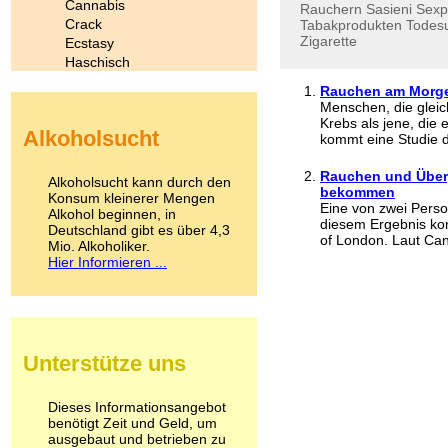
Cannabis
Rauchern
Sasieni
Sexp
Crack
Tabakprodukten
Todes
Zigarette
Ecstasy
Haschisch
Heroin
Rauchen am Morgen
Ibogain
Menschen, die glei
Koffein
Krebs als jene, die 
Alkoholsucht
Kokain
kommt eine Studie d
Lachgas
LSD
Rauchen und Überge
Alkoholsucht kann durch den
bekommen
Marihuana
Konsum kleinerer Mengen
Eine von zwei Perso
Alkohol beginnen, in
Medikamente
diesem Ergebnis ko
Deutschland gibt es über 4,3
Meskalin
of London. Laut Can
Mio. Alkoholiker.
Metamphetamin
Hier Informieren ...
Methadon
Morphin
Muskatnuss
Nikotin
Opium
Unterstütze uns
Pilze
Poppers
Psychopharmaka
Dieses Informationsangebot
benötigt Zeit und Geld, um
Schlafmittel
ausgebaut und betrieben zu
Schmerzmittel