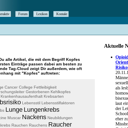
teraktiv
Forum
Lexikon
Kontakt
Du alle Artikel, die mit dem Begriff
Kopfes
rsten Einträge passen dabei am besten zu
ende Tag-Cloud zeigt Dir außerdem, wie oft
nhang mit "
Kopfes
" auftreten:
ge
Cancer
College
Fettleibigkeit
schungsleiter
Gestorbenen
Kehlkopfes
Krankenhausaufenthalt
Krebsarten
bsrisiko
Lebensstil
Lebensstilfaktoren
Lunge
Lungenkrebs
ebs
Nackens
cine
Muscar
Neubildungen
Raucher
akrebs
Rauchen
Rauchens