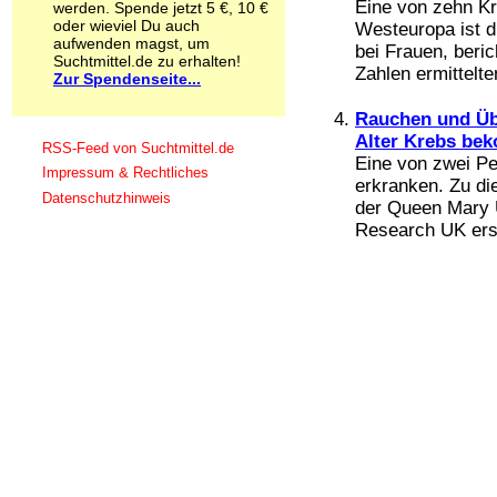
Eine von zehn K
werden. Spende jetzt 5 €, 10 €
Schnüffelstoffe
oder wieviel Du auch
Westeuropa ist d
Spice
aufwenden magst, um
bei Frauen, beri
Sucht / Süchte
Suchtmittel.de zu erhalten!
Zahlen ermittelte
Zur Spendenseite...
Alkoholsucht
Arbeitssucht
Rauchen und Übe
Co-Abhängigkeit
Alter Krebs b
Computersucht
RSS-Feed von Suchtmittel.de
Eine von zwei Pe
Ess-Brechsucht
Impressum & Rechtliches
Essstörungen
erkranken. Zu d
Datenschutzhinweis
Fernsehsucht
der Queen Mary U
Fresssucht
Research UK erse
Internetsucht
Kaufsucht
Koffeinsucht
Magersucht
Mediensucht
Medikamentensucht
Nikotinsucht
Pornografiesucht
Sammelsucht
Sexsucht
Spielsucht
Medien