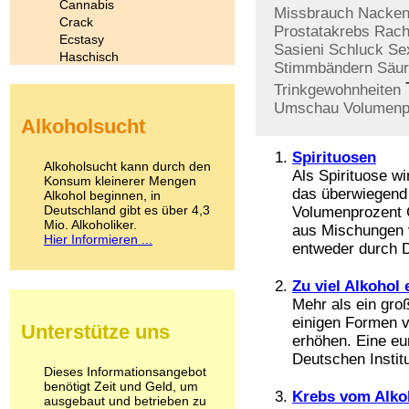
Cannabis
Missbrauch
Nacke
Crack
Prostatakrebs
Rach
Ecstasy
Sasieni
Schluck
Se
Haschisch
Stimmbändern
Säur
Heroin
Trinkgewohnheiten
Ibogain
Umschau
Volumenp
Koffein
Alkoholsucht
Kokain
Lachgas
Spirituosen
LSD
Alkoholsucht kann durch den
Als Spirituose w
Marihuana
Konsum kleinerer Mengen
das überwiegend 
Alkohol beginnen, in
Medikamente
Deutschland gibt es über 4,3
Volumenprozent 
Meskalin
Mio. Alkoholiker.
aus Mischungen v
Metamphetamin
Hier Informieren ...
Methadon
entweder durch De
Morphin
Muskatnuss
Zu viel Alkohol 
Nikotin
Mehr als ein gro
Opium
einigen Formen v
Unterstütze uns
Pilze
erhöhen. Eine eu
Poppers
Deutschen Institu
Psychopharmaka
Dieses Informationsangebot
benötigt Zeit und Geld, um
Schlafmittel
Krebs vom Alko
ausgebaut und betrieben zu
Schmerzmittel