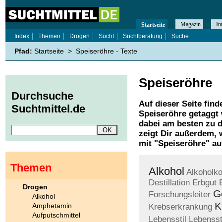
Magazin
In
Startseite
Index
Themen
Drogen
Sucht
Suchtberatung
Suche
Pfad:
Startseite
>
Speiseröhre - Texte
Speiseröhre
Durchsuche
Auf dieser Seite find
Suchtmittel.de
Speiseröhre
getaggt 
dabei am besten zu d
zeigt Dir außerdem,
mit "
Speiseröhre
" au
Themen
Alkohol
Alkoholk
Destillation
Erbgut
Drogen
G
Forschungsleiter
Alkohol
K
Amphetamin
Krebserkrankung
Aufputschmittel
Lebensstil
Lebensst