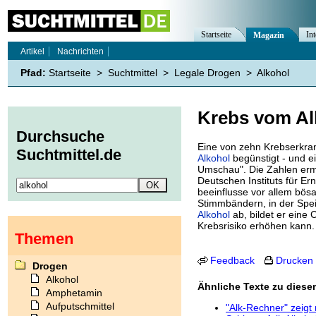
Startseite
Int
Magazin
Artikel
Nachrichten
Pfad:
Startseite
>
Suchtmittel
>
Legale Drogen
>
Alkohol
Krebs vom Al
Durchsuche
Eine von zehn Krebserkra
Suchtmittel.de
Alkohol
begünstigt - und ei
Umschau". Die Zahlen ermi
Deutschen Instituts für 
beeinflusse vor allem bö
Stimmbändern, in der Spei
Alkohol
ab, bildet er eine
Krebsrisiko erhöhen kann.
Themen
Feedback
Drucken
Drogen
Alkohol
Ähnliche Texte zu dies
Amphetamin
Aufputschmittel
"Alk-Rechner" zeigt