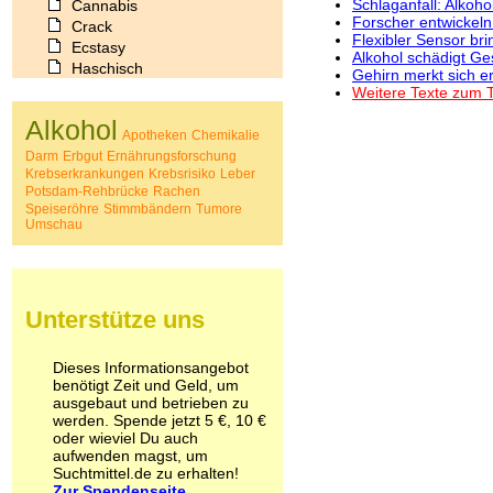
Schlaganfall: Alkoho
Cannabis
Forscher entwickeln
Crack
Flexibler Sensor br
Ecstasy
Alkohol schädigt G
Haschisch
Gehirn merkt sich er
Heroin
Weitere Texte zum T
Ibogain
Alkohol
Koffein
Apotheken
Chemikalie
Kokain
Darm
Erbgut
Ernährungsforschung
Lachgas
Krebserkrankungen
Krebsrisiko
Leber
Potsdam-Rehbrücke
Rachen
LSD
Speiseröhre
Stimmbändern
Tumore
Marihuana
Umschau
Medikamente
Meskalin
Metamphetamin
Methadon
Unterstütze uns
Morphin
Muskatnuss
Nikotin
Dieses Informationsangebot
Opium
benötigt Zeit und Geld, um
ausgebaut und betrieben zu
Pilze
werden. Spende jetzt 5 €, 10 €
Poppers
oder wieviel Du auch
Psychopharmaka
aufwenden magst, um
Schlafmittel
Suchtmittel.de zu erhalten!
Schmerzmittel
Zur Spendenseite...