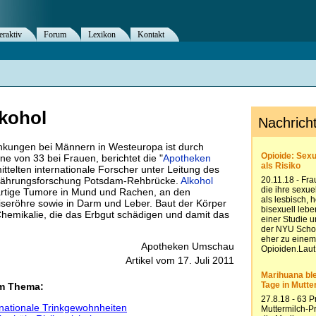
eraktiv
Forum
Lexikon
Kontakt
kohol
nkungen bei Männern in Westeuropa ist durch
ne von 33 bei Frauen, berichtet die "
Apotheken
ttelten internationale Forscher unter Leitung des
Ernährungsforschung Potsdam-Rehbrücke.
Alkohol
sartige Tumore in Mund und Rachen, an den
seröhre sowie in Darm und Leber. Baut der Körper
 Chemikalie, die das Erbgut schädigen und damit das
Apotheken Umschau
Artikel vom 17. Juli 2011
em Thema:
 nationale Trinkgewohnheiten