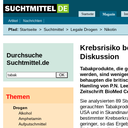
Startseite
Int
Magazin
Artikel
Nachrichten
Pfad:
Startseite
>
Suchtmittel
>
Legale Drogen
>
Nikotin
Krebsrisiko b
Durchsuche
Diskussion
Suchtmittel.de
Tabakprodukte, die g
werden, sind weniger
behaupten die britis
Hamling von P.N. Lee
Zeitschrift BioMed C
Themen
Sie analysierten 89 St
gerauchten Tabakproduk
Drogen
USA und in Skandinavi
Alkohol
bestimmter Krebserkr
Amphetamin
geringer, so das Erge
Aufputschmittel