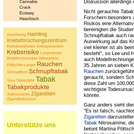
Diskussion allerdings 
Cannabis
Crack
Nicht gerauchte Tabakp
Ecstasy
Forschern besonders 
Haschisch
Risikos eine Alternat
Heroin
bereinigten die Studie
Ibogain
Hamling
Auswirkung
Schnupftabak auch rau
Koffein
Krebsforschungszentrum
Auswirkung auf das Kr
Kokain
Krebskrankheiten
Krebsprävention
Lachgas
viel kleiner ist als be
Krebsrisiko
LSD
besteht", so Lee und H
Lungenkrebs
Marihuana
Modellrechnungen
Nitrosamine
auch Modellrechnunge
Rauchen
Medikamente
35 Jahren an sieben K
Pöttschke-Langer
Meskalin
Schnupftabak
Rauchen
zurückgeführ
Schnupfform
Metamphetamin
geraucht, sondern Sc
Tabak
Snus
Stabsstelle
Methadon
diese Zahl um 100.000
Tabakprodukte
Morphin
wichtigste Todesursa
Muskatnuss
Zigaretten
Todesursache
könnte.
Nikotin
Zigarettenkonsum
Opium
Ganz anders sieht di
Pilze
"Es ist falsch, rauchl
Poppers
Zigaretten
darzustellen
Psychopharmaka
Tabak
Nitrosamine, di
Unterstütze uns
Schlafmittel
betont Martina Pöttsch
Schmerzmittel