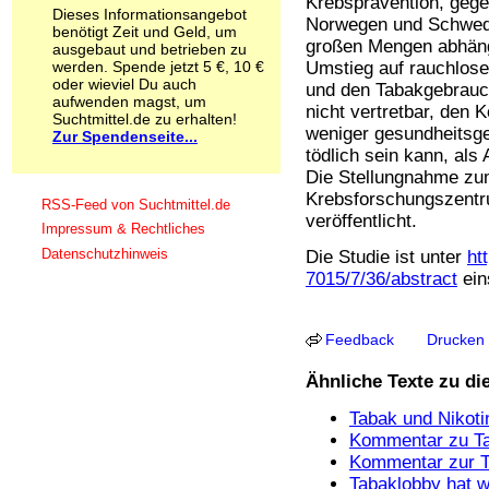
Krebsprävention, geg
Dieses Informationsangebot
Schnüffelstoffe
Norwegen und Schweden
benötigt Zeit und Geld, um
Spice
großen Mengen abhä
ausgebaut und betrieben zu
Sucht / Süchte
werden. Spende jetzt 5 €, 10 €
Umstieg auf rauchlos
Alkoholsucht
oder wieviel Du auch
und den Tabakgebrauch
Arbeitssucht
aufwenden magst, um
nicht vertretbar, den
Suchtmittel.de zu erhalten!
Co-Abhängigkeit
weniger gesundheitsg
Zur Spendenseite...
Computersucht
tödlich sein kann, als 
Ess-Brechsucht
Die Stellungnahme zu
Essstörungen
Krebsforschungszentr
Fernsehsucht
RSS-Feed von Suchtmittel.de
veröffentlicht.
Fresssucht
Impressum & Rechtliches
Internetsucht
Datenschutzhinweis
Die Studie ist unter
ht
Kaufsucht
7015/7/36/abstract
ein
Koffeinsucht
Magersucht
Mediensucht
Feedback
Drucken
Medikamentensucht
Nikotinsucht
Ähnliche Texte zu d
Pornografiesucht
Sammelsucht
Tabak und Nikoti
Sexsucht
Kommentar zu Ta
Spielsucht
Kommentar zur T
Medien
Tabaklobby hat w