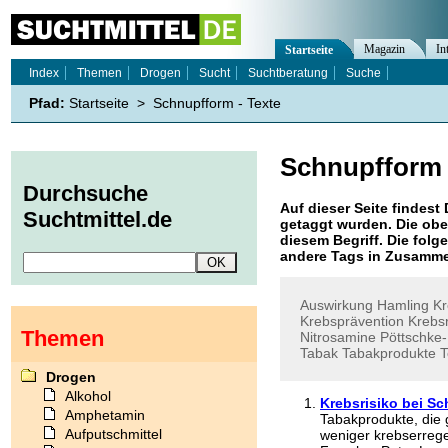
Magazin
In
Startseite
Index
Themen
Drogen
Sucht
Suchtberatung
Suche
Pfad:
Startseite
>
Schnupfform - Texte
Schnupfform
Durchsuche
Auf dieser Seite findest 
Suchtmittel.de
getaggt wurden. Die obe
diesem Begriff. Die folg
andere Tags in Zusamme
Auswirkung
Hamling
Kr
Krebsprävention
Krebsr
Themen
Nitrosamine
Pöttschke
Tabak
Tabakprodukte
T
Drogen
Alkohol
Krebsrisiko bei S
Amphetamin
Tabakprodukte, die 
Aufputschmittel
weniger krebserrege