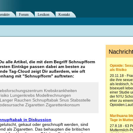
teraktiv
Forum
Lexikon
Kontakt
Du alle Artikel, die mit dem Begriff
Schnupfform
rsten Einträge passen dabei am besten zu
ende Tag-Cloud zeigt Dir außerdem, wie oft
nhang mit "
Schnupfform
" auftreten:
ebsforschungszentrum
Krebskrankheiten
isiko
Lungenkrebs
Modellrechnungen
-Langer
Rauchen
Schnupftabak
Snus
Stabsstelle
odesursache
Zigaretten
Zigarettenkonsum
chnupftabak in Diskussion
gelutscht, gekaut oder geschnupft werden, sind
nd als Zigaretten. Das behaupten die britischen