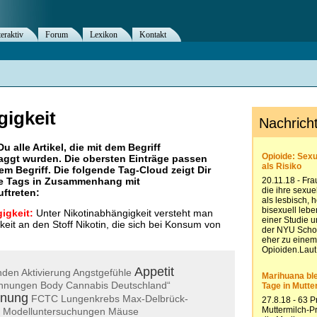
teraktiv
Forum
Lexikon
Kontakt
gigkeit
Du alle Artikel, die mit dem Begriff
aggt wurden. Die obersten Einträge passen
m Begriff. Die folgende Tag-Cloud zeigt Dir
re Tags in Zusammenhang mit
uftreten:
igkeit:
Unter Nikotinabhängigkeit versteht man
t an den Stoff Nikotin, die sich bei Konsum von
Appetit
nden
Aktivierung
Angstgefühle
chnungen
Body
Cannabis
Deutschland“
nung
FCTC
Lungenkrebs
Max-Delbrück-
Modelluntersuchungen
Mäuse