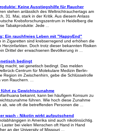
odukte: Keine Ausstiegshilfe für Raucher
en stehen anlässlich des Weltnichtrauchertags am
 31. Mai, stark in der Kritik. Aus diesem Anlass
Deutsche Krebsforschungszentrum in Heidelberg die
ose Tabakprodukte: Jede ...
: Ein rauchfreies Leben mit "HappyEnd"
fe in Zigaretten sind krebserregend und erhöhen die
n Herzinfarkten. Doch trotz dieser bekannten Risiken
in Drittel der erwachsenen Bevölkerung in ...
enetisch bedingt
ig macht, sei genetisch bedingt. Das melden
lbrück-Centrum für Molekulare Medizin Berlin-
e Region im Zwischenhirn, gebe die Schlüsselrolle
 von Rauchern. ...
führt zu Gewichtszunahme
 Marihuana bekannt, kann bei häufigem Konsum zu
ewichtszunahme führen. Wie hoch diese Zunahme
n ab, wie oft die betreffenden Personen die ...
er wach - Nikotin wirkt aufputschend
holabhängigen in Amerika sind auch nikotinsüchtig.
 Laster bei vielen Menschen oft Hand in Hand
r an der University of Missouri ...