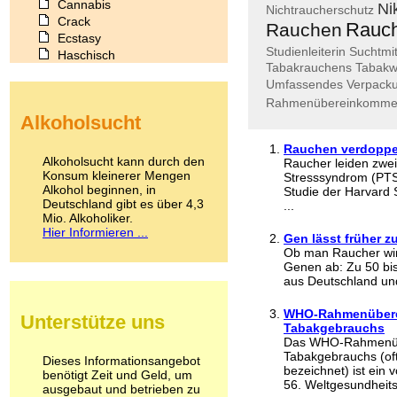
Cannabis
Ni
Nichtraucherschutz
Crack
Rauc
Rauchen
Ecstasy
Studienleiterin
Suchtmit
Haschisch
Tabakrauchens
Tabakw
Heroin
Umfassendes
Verpack
Ibogain
Rahmenübereinkomm
Koffein
Alkoholsucht
Kokain
Lachgas
Rauchen verdoppel
LSD
Alkoholsucht kann durch den
Raucher leiden zwei
Marihuana
Konsum kleinerer Mengen
Stresssyndrom (PTSD
Alkohol beginnen, in
Medikamente
Studie der Harvard 
Deutschland gibt es über 4,3
...
Meskalin
Mio. Alkoholiker.
Metamphetamin
Hier Informieren ...
Gen lässt früher 
Methadon
Ob man Raucher wir
Morphin
Genen ab: Zu 50 bis
Muskatnuss
aus Deutschland und
Nikotin
Opium
WHO-Rahmenübere
Unterstütze uns
Pilze
Tabakgebrauchs
Poppers
Das WHO-Rahmenüb
Tabakgebrauchs (of
Psychopharmaka
Dieses Informationsangebot
bezeichnet) ist ein 
benötigt Zeit und Geld, um
Schlafmittel
56. Weltgesundhei
ausgebaut und betrieben zu
Schmerzmittel