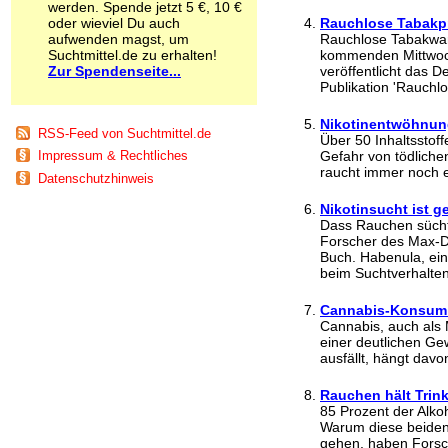
werden. Spende jetzt 5 €, 10 €
Schnüffelstoffe
oder wieviel Du auch
Rauchlose Tabakpr
Spice
aufwenden magst, um
Rauchlose Tabakwar
Sucht / Süchte
Suchtmittel.de zu erhalten!
kommenden Mittwoch,
Zur Spendenseite...
Alkoholsucht
veröffentlicht das 
Publikation 'Rauchl
Arbeitssucht
Co-Abhängigkeit
Nikotinentwöhnung
Computersucht
RSS-Feed von Suchtmittel.de
Über 50 Inhaltsstof
Ess-Brechsucht
Gefahr von tödliche
Impressum & Rechtliches
Essstörungen
raucht immer noch e
Datenschutzhinweis
Fernsehsucht
Fresssucht
Nikotinsucht ist g
Internetsucht
Dass Rauchen sücht
Forscher des Max-De
Kaufsucht
Buch. Habenula, ein
Koffeinsucht
beim Suchtverhalten
Magersucht
Mediensucht
Cannabis-Konsum 
Medikamentensucht
Cannabis, auch als
Nikotinsucht
einer deutlichen G
Pornografiesucht
ausfällt, hängt davo
Sammelsucht
Sexsucht
Rauchen hält Trink
85 Prozent der Alko
Spielsucht
Warum diese beiden
Medien
gehen, haben Forsche