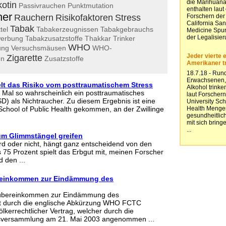
kotin
Passivrauchen
Punktmutation
her
Rauchern
Risikofaktoren
Stress
Tabak
tel
Tabakerzeugnissen
Tabakgebrauchs
erbung
Tabakzusatzstoffe
Thakkar
Trinker
WHO
ung
Versuchsmäusen
WHO-
Zigarette
en
Zusatzstoffe
t das Risiko vom posttraumatischem Stress
 Mal so wahrscheinlich ein posttraumatisches
) als Nichtraucher. Zu diesem Ergebnis ist eine
School of Public Health gekommen, an der Zwillinge
zum Glimmstängel greifen
d oder nicht, hängt ganz entscheidend von den
 75 Prozent spielt das Erbgut mit, meinen Forscher
 den ...
inkommen zur Eindämmung des
ereinkommen zur Eindämmung des
t durch die englische Abkürzung WHO FCTC
völkerrechtlicher Vertrag, welcher durch die
tsversammlung am 21. Mai 2003 angenommen ...