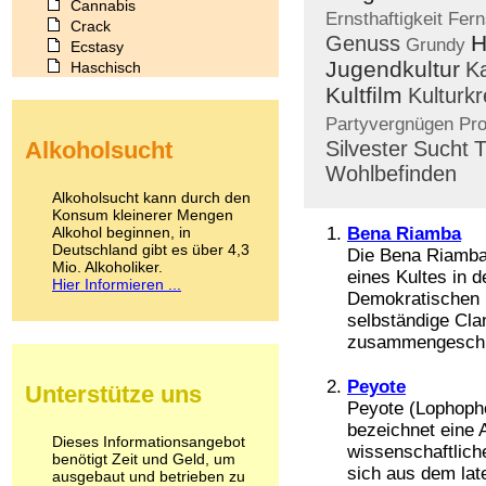
Cannabis
Ernsthaftigkeit
Fern
Crack
H
Genuss
Grundy
Ecstasy
Jugendkultur
Ka
Haschisch
Heroin
Kultfilm
Kulturkr
Ibogain
Partyvergnügen
Pr
Koffein
Alkoholsucht
Silvester
Sucht
T
Kokain
Lachgas
Wohlbefinden
LSD
Alkoholsucht kann durch den
Marihuana
Konsum kleinerer Mengen
Alkohol beginnen, in
Medikamente
Bena Riamba
Deutschland gibt es über 4,3
Meskalin
Die Bena Riamba
Mio. Alkoholiker.
Metamphetamin
eines Kultes in 
Hier Informieren ...
Methadon
Demokratischen 
Morphin
selbständige Cl
Muskatnuss
zusammengeschlo
Nikotin
Opium
Peyote
Unterstütze uns
Pilze
Peyote (Lophophor
Poppers
bezeichnet eine 
Psychopharmaka
Dieses Informationsangebot
wissenschaftlich
benötigt Zeit und Geld, um
Schlafmittel
sich aus dem lat
ausgebaut und betrieben zu
Schmerzmittel