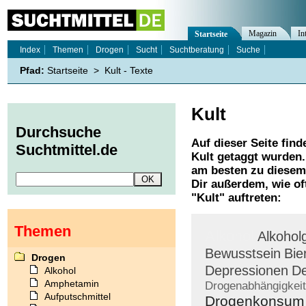
Magazin
In
Startseite
Index
Themen
Drogen
Sucht
Suchtberatung
Suche
Pfad:
Startseite
>
Kult - Texte
Kult
Durchsuche
Auf dieser Seite find
Suchtmittel.de
Kult
getaggt wurden. 
am besten zu diesem 
Dir außerdem, wie o
"
Kult
" auftreten:
Themen
Alkohol
Alkohol
Bewusstsein
Bie
Drogen
Depressionen
De
Alkohol
Amphetamin
Drogenabhängigkeit
Aufputschmittel
Drogenkonsum