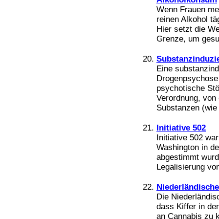
Wenn Frauen meh
reinen Alkohol tä
Hier setzt die W
Grenze, um gesun
Substanzinduzi
Eine substanzind
Drogenpsychose o
psychotische Stö
Verordnung, von 
Substanzen (wie z
Initiative 502
Initiative 502 wa
Washington in d
abgestimmt wurde.
Legalisierung vo
Niederländische
Die Niederländis
dass Kiffer in d
an Cannabis zu 