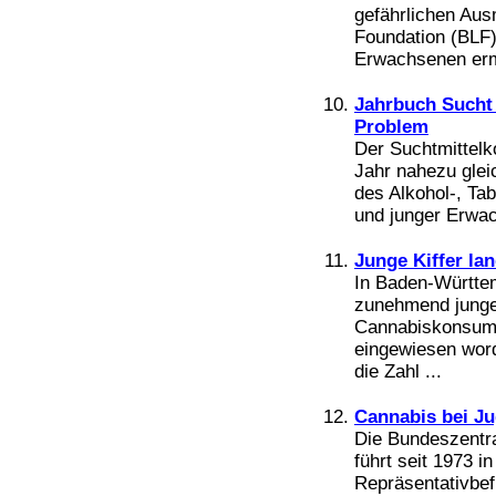
gefährlichen Aus
Foundation (BLF)
Erwachsenen ermit
Jahrbuch Sucht 
Problem
Der Suchtmittelk
Jahr nahezu glei
des Alkohol-, T
und junger Erwac
Junge Kiffer la
In Baden-Württem
zunehmend junge
Cannabiskonsum 
eingewiesen word
die Zahl ...
Cannabis bei J
Die Bundeszentra
führt seit 1973 
Repräsentativbef