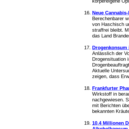
körpereigene Opi
Neue Cannabis-R
Berechenbarer wi
von Haschisch u
straffrei bleibt.
das Land Branden
Drogenkonsum i
Anlässlich der Vo
Drogensituation 
Drogenbeauftragt
Aktuelle Untersu
zeigen, dass Er
Frankfurter Ph
Wirkstoff in ber
nachgewiesen. Se
mit Berichten übe
bekannten Kräuter
10,4 Millionen 
Alkoholkonsum