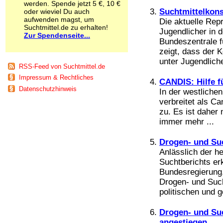
werden. Spende jetzt 5 €, 10 €
Schnüffelstoffe
Suchtmittelkons
oder wieviel Du auch
Spice
aufwenden magst, um
Die aktuelle Rep
Sucht / Süchte
Suchtmittel.de zu erhalten!
Jugendlicher in 
Zur Spendenseite...
Alkoholsucht
Bundeszentrale f
Arbeitssucht
zeigt, dass der 
Co-Abhängigkeit
unter Jugendliche
Computersucht
RSS-Feed von Suchtmittel.de
Ess-Brechsucht
Impressum & Rechtliches
CANDIS: Hilfe 
Essstörungen
Datenschutzhinweis
In der westlichen
Fernsehsucht
verbreitet als C
Fresssucht
Internetsucht
zu. Es ist daher 
Kaufsucht
immer mehr ...
Koffeinsucht
Magersucht
Drogen- und Suc
Mediensucht
Anlässlich der h
Medikamentensucht
Suchtberichts er
Nikotinsucht
Bundesregierung
Pornografiesucht
Drogen- und Such
Sammelsucht
politischen und g
Sexsucht
Spielsucht
Drogen- und Su
Medien
angestiegen