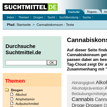
Magazin
In
Startseite
Index
Themen
Drogen
Sucht
Suchtberatung
Suche
Pfad:
Startseite
>
Cannabiskonsum - Texte
Cannabisko
Durchsuche
Auf dieser Seite find
Suchtmittel.de
Cannabiskonsum
get
passen dabei am best
Tag-Cloud zeigt Dir 
Zusammenhang mit 
Themen
Alko
Abhängigkeit
A
Alkoholprävention
Drogen
Betäubungsmittelge
Alkohol
Cannabis
Cann
Amphetamin
Aufputschmittel
Drogen
Droge
D