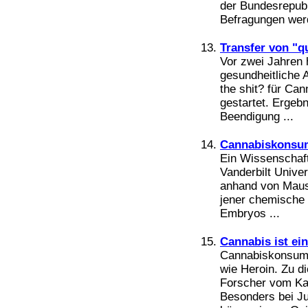
der Bundesrepubl
Befragungen werd
Transfer von "qu
Vor zwei Jahren 
gesundheitliche A
the shit? für C
gestartet. Ergeb
Beendigung ...
Cannabiskonsum
Ein Wissenschaf
Vanderbilt Univer
anhand von Maus
jener chemische 
Embryos ...
Cannabis ist ei
Cannabiskonsum f
wie Heroin. Zu 
Forscher vom Kar
Besonders bei J