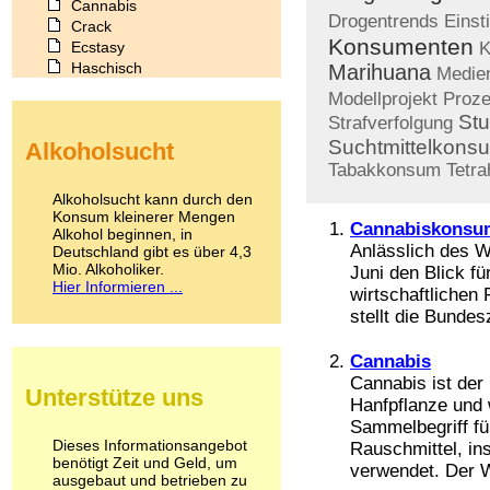
Cannabis
Drogentrends
Einst
Crack
Konsumenten
Ecstasy
K
Haschisch
Marihuana
Medien
Heroin
Modellprojekt
Proze
Ibogain
Stu
Strafverfolgung
Koffein
Suchtmittelkons
Alkoholsucht
Kokain
Tabakkonsum
Tetra
Lachgas
LSD
Alkoholsucht kann durch den
Marihuana
Konsum kleinerer Mengen
Cannabiskonsum
Alkohol beginnen, in
Medikamente
Anlässlich des W
Deutschland gibt es über 4,3
Meskalin
Mio. Alkoholiker.
Juni den Blick fü
Metamphetamin
Hier Informieren ...
wirtschaftlichen
Methadon
stellt die Bundes
Morphin
Muskatnuss
Nikotin
Cannabis
Opium
Cannabis ist der
Unterstütze uns
Pilze
Hanfpflanze und 
Poppers
Sammelbegriff fü
Psychopharmaka
Dieses Informationsangebot
Rauschmittel, i
benötigt Zeit und Geld, um
Schlafmittel
verwendet. Der 
ausgebaut und betrieben zu
Schmerzmittel