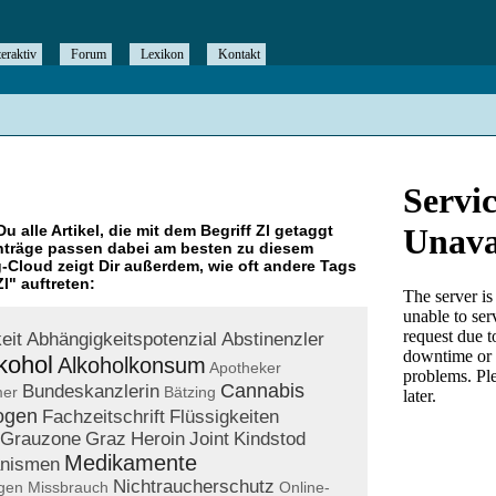
teraktiv
Forum
Lexikon
Kontakt
Du alle Artikel, die mit dem Begriff
Zl
getaggt
nträge passen dabei am besten zu diesem
g-Cloud zeigt Dir außerdem, wie oft andere Tags
Zl
" auftreten:
eit
Abhängigkeitspotenzial
Abstinenzler
kohol
Alkoholkonsum
Apotheker
Cannabis
Bundeskanzlerin
mer
Bätzing
ogen
Fachzeitschrift
Flüssigkeiten
Grauzone
Graz
Heroin
Joint
Kindstod
Medikamente
nismen
Nichtraucherschutz
gen
Missbrauch
Online-