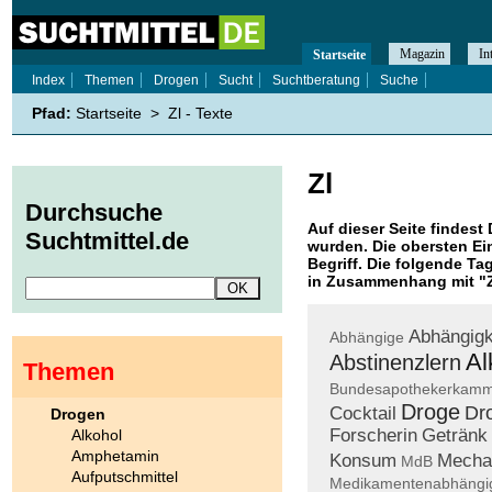
Magazin
In
Startseite
Index
Themen
Drogen
Sucht
Suchtberatung
Suche
Pfad:
Startseite
>
Zl - Texte
Zl
Durchsuche
Auf dieser Seite findest 
Suchtmittel.de
wurden. Die obersten Ei
Begriff. Die folgende Ta
in Zusammenhang mit "
Abhängigk
Abhängige
Al
Abstinenzlern
Themen
Bundesapothekerkam
Droge
Dr
Cocktail
Drogen
Forscherin
Getränk
Alkohol
Amphetamin
Konsum
Mecha
MdB
Aufputschmittel
Medikamentenabhängi