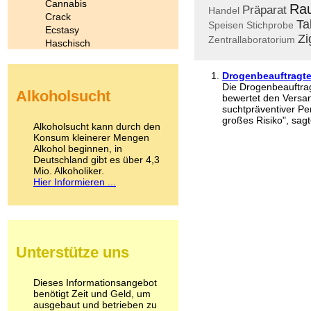
Cannabis
Ra
Präparat
Handel
Crack
Ta
Speisen
Stichprobe
Ecstasy
Zi
Zentrallaboratorium
Haschisch
Heroin
Ibogain
Drogenbeauftragte
Koffein
Die Drogenbeauftra
Alkoholsucht
Kokain
bewertet den Versan
Lachgas
suchtpräventiver Per
großes Risiko", sagte
LSD
Alkoholsucht kann durch den
Marihuana
Konsum kleinerer Mengen
Alkohol beginnen, in
Medikamente
Deutschland gibt es über 4,3
Meskalin
Mio. Alkoholiker.
Metamphetamin
Hier Informieren ...
Methadon
Morphin
Muskatnuss
Nikotin
Opium
Unterstütze uns
Pilze
Poppers
Psychopharmaka
Dieses Informationsangebot
benötigt Zeit und Geld, um
Schlafmittel
ausgebaut und betrieben zu
Schmerzmittel