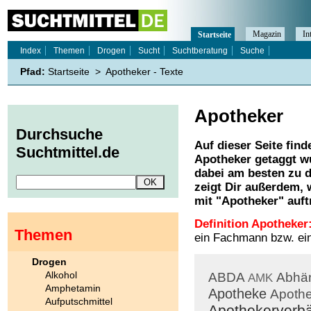
Magazin
In
Startseite
Index
Themen
Drogen
Sucht
Suchtberatung
Suche
Pfad:
Startseite
>
Apotheker - Texte
Apotheker
Durchsuche
Auf dieser Seite find
Suchtmittel.de
Apotheker
getaggt wu
dabei am besten zu d
zeigt Dir außerdem,
mit "
Apotheker
" auft
Definition Apotheker
Themen
ein Fachmann bzw. eine
Drogen
Alkohol
ABDA
Abhän
AMK
Amphetamin
Apotheke
Apoth
Aufputschmittel
Apothekerverb