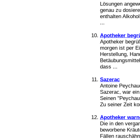
Lösungen angewen
genau zu dosieren
enthalten Alkoho
...
Apotheker begr
Apotheker begrü
morgen ist per E
Herstellung, Han
Betäubungsmittel
dass ...
Sazerac
Antoine Peychaud
Sazerac, war ein
Seinen "Peychaud
Zu seiner Zeit ko
Apotheker warn
Die in den verg
beworbene Kräute
Fällen rauschähn