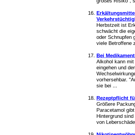
großes Risiko", s
Erkältungsmitte
Verkehrstüchtig
Herbstzeit ist E
schwächt die eig
oder Schnupfen g
viele Betroffene
Bei Medikament
Alkohol kann mi
eingehen und der
Wechselwirkunge
vorhersehbar. "A
sie bei ...
Rezeptpflicht f
Größere Packung
Paracetamol gibt
Hintergrund sind
von Leberschäden
Nikotinentwöhnu