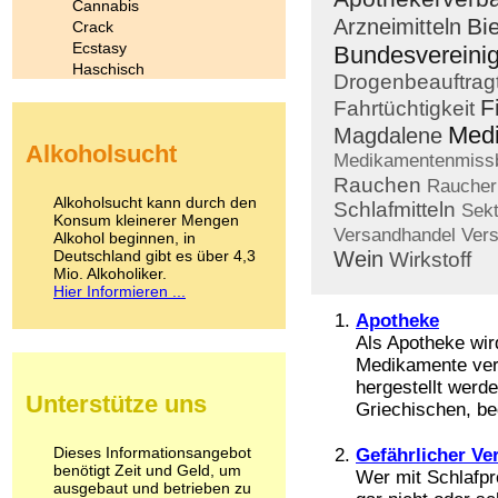
Cannabis
Bi
Arzneimitteln
Crack
Ecstasy
Bundesvereini
Haschisch
Drogenbeauftrag
Heroin
F
Fahrtüchtigkeit
Ibogain
Med
Koffein
Magdalene
Alkoholsucht
Kokain
Medikamentenmiss
Lachgas
Rauchen
Raucher
LSD
Alkoholsucht kann durch den
Schlafmitteln
Sek
Marihuana
Konsum kleinerer Mengen
Versandhandel
Vers
Alkohol beginnen, in
Medikamente
Deutschland gibt es über 4,3
Wein
Wirkstoff
Meskalin
Mio. Alkoholiker.
Metamphetamin
Hier Informieren ...
Methadon
Apotheke
Morphin
Als Apotheke wir
Muskatnuss
Medikamente verk
Nikotin
Opium
hergestellt wer
Unterstütze uns
Pilze
Griechischen, bed
Poppers
Psychopharmaka
Dieses Informationsangebot
Gefährlicher Ve
benötigt Zeit und Geld, um
Schlafmittel
Wer mit Schlafpr
ausgebaut und betrieben zu
Schmerzmittel