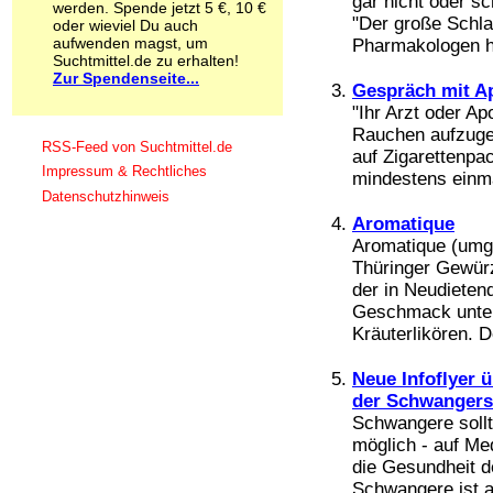
gar nicht oder s
werden. Spende jetzt 5 €, 10 €
Schnüffelstoffe
"Der große Schla
oder wieviel Du auch
Spice
aufwenden magst, um
Pharmakologen ha
Sucht / Süchte
Suchtmittel.de zu erhalten!
Zur Spendenseite...
Alkoholsucht
Gespräch mit Ap
Arbeitssucht
"Ihr Arzt oder Ap
Co-Abhängigkeit
Rauchen aufzugeb
Computersucht
RSS-Feed von Suchtmittel.de
auf Zigarettenpa
Ess-Brechsucht
Impressum & Rechtliches
mindestens einmal
Essstörungen
Datenschutzhinweis
Fernsehsucht
Aromatique
Fresssucht
Aromatique (umga
Internetsucht
Kaufsucht
Thüringer Gewürz
Koffeinsucht
der in Neudietend
Magersucht
Geschmack unter
Mediensucht
Kräuterlikören. De
Medikamentensucht
Nikotinsucht
Neue Infoflyer 
Pornografiesucht
der Schwangers
Sammelsucht
Schwangere sollt
Sexsucht
möglich - auf Me
Spielsucht
die Gesundheit d
Medien
Schwangere ist ab