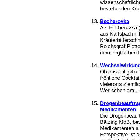
wissenschaftlich
bestehenden Kräu
Becherovka
Als Becherovka (
aus Karlsbad in 
Kräuterbittersch
Reichsgraf Plett
dem englischen Do
Wechselwirkung
Ob das obligator
fröhliche Cocktai
vielerorts ziemli
Wer schon am ..
Drogenbeauftrag
Medikamenten
Die Drogenbeauft
Bätzing MdB, bew
Medikamenten als
Perspektive ist d