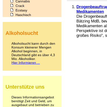
Cannabis
Crack
Drogenbeauftrag
Ecstasy
Medikamenten
Haschisch
Die Drogenbeauft
Heroin
Bätzing MdB, bew
Ibogain
Medikamenten als
Koffein
Perspektive ist d
Alkoholsucht
Kokain
großes Risiko", s
Lachgas
LSD
Alkoholsucht kann durch den
Marihuana
Konsum kleinerer Mengen
Alkohol beginnen, in
Medikamente
Deutschland gibt es über 4,3
Meskalin
Mio. Alkoholiker.
Metamphetamin
Hier Informieren ...
Methadon
Morphin
Muskatnuss
Nikotin
Opium
Unterstütze uns
Pilze
Poppers
Psychopharmaka
Dieses Informationsangebot
benötigt Zeit und Geld, um
Schlafmittel
ausgebaut und betrieben zu
Schmerzmittel