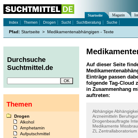
Magazin
In
Startseite
Index
Themen
Drogen
Sucht
Suchtberatung
Suche
Pfad:
Startseite
>
Medikamentenabhängigen - Texte
Medikamente
Durchsuche
Auf dieser Seite find
Suchtmittel.de
Medikamentenabhän
Einträge passen dabe
folgende Tag-Cloud z
in Zusammenhang mi
auftreten:
Themen
Abhängige
Abhängigkei
Drogen
Arzneimitteln
Beruhigun
Drogenbeauftragte
Int
Alkohol
Medikamente
Missbra
Amphetamin
ZL
Zentrallaboratorium
Aufputschmittel