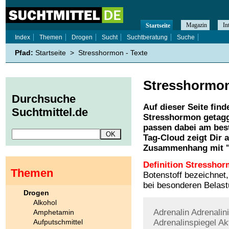
Magazin
In
Startseite
Index
Themen
Drogen
Sucht
Suchtberatung
Suche
Pfad:
Startseite
>
Stresshormon - Texte
Stresshormo
Durchsuche
Auf dieser Seite find
Suchtmittel.de
Stresshormon
getagg
passen dabei am best
Tag-Cloud zeigt Dir 
Zusammenhang mit 
Definition Stressho
Themen
Botenstoff bezeichnet
bei besonderen Belast
Drogen
Alkohol
Adrenalin
Adrenalin
Amphetamin
Aufputschmittel
Adrenalinspiegel
Ak