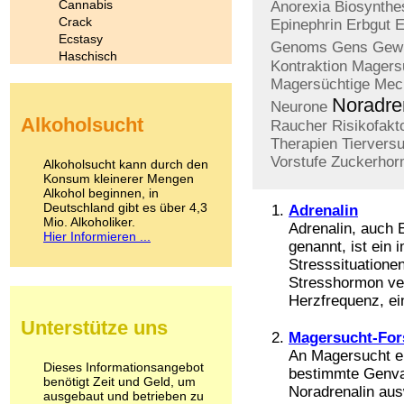
Cannabis
Anorexia
Biosynthe
Crack
Epinephrin
Erbgut
E
Ecstasy
Genoms
Gens
Gew
Haschisch
Kontraktion
Magers
Heroin
Magersüchtige
Mec
Ibogain
Noradre
Neurone
Koffein
Alkoholsucht
Kokain
Raucher
Risikofakt
Lachgas
Therapien
Tiervers
LSD
Vorstufe
Zuckerhor
Alkoholsucht kann durch den
Marihuana
Konsum kleinerer Mengen
Alkohol beginnen, in
Medikamente
Deutschland gibt es über 4,3
Adrenalin
Meskalin
Mio. Alkoholiker.
Metamphetamin
Adrenalin, auch 
Hier Informieren ...
Methadon
genannt, ist ein
Morphin
Stresssituatione
Muskatnuss
Stresshormon ver
Nikotin
Herzfrequenz, ein
Opium
Unterstütze uns
Pilze
Magersucht-Fors
Poppers
An Magersucht er
Psychopharmaka
Dieses Informationsangebot
bestimmte Genvar
benötigt Zeit und Geld, um
Schlafmittel
Noradrenalin aus
ausgebaut und betrieben zu
Schmerzmittel