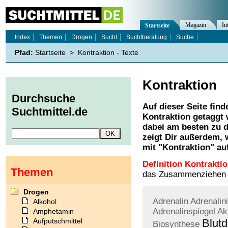
Magazin
In
Startseite
Index
Themen
Drogen
Sucht
Suchtberatung
Suche
Pfad:
Startseite
>
Kontraktion - Texte
Kontraktion
Durchsuche
Auf dieser Seite find
Suchtmittel.de
Kontraktion
getaggt 
dabei am besten zu d
zeigt Dir außerdem,
mit "
Kontraktion
" au
Definition Kontraktio
Themen
das Zusammenziehen e
Drogen
Adrenalin
Adrenalin
Alkohol
Adrenalinspiegel
Ak
Amphetamin
Aufputschmittel
Blutd
Biosynthese