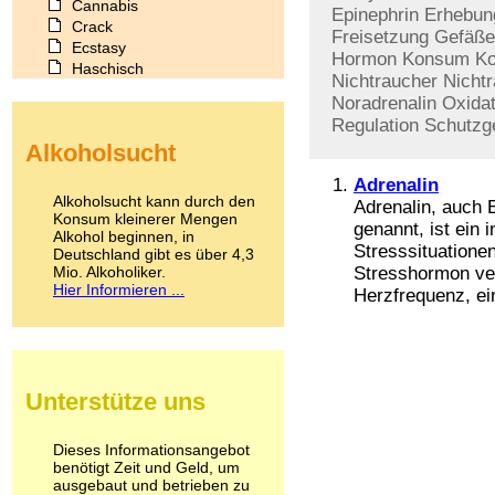
Cannabis
Epinephrin
Erhebun
Crack
Freisetzung
Gefäße
Ecstasy
Hormon
Konsum
Ko
Haschisch
Nichtraucher
Nicht
Heroin
Noradrenalin
Oxidat
Ibogain
Regulation
Schutzg
Koffein
Alkoholsucht
Kokain
Lachgas
Adrenalin
LSD
Alkoholsucht kann durch den
Adrenalin, auch 
Marihuana
Konsum kleinerer Mengen
genannt, ist ein
Alkohol beginnen, in
Medikamente
Stresssituatione
Deutschland gibt es über 4,3
Meskalin
Mio. Alkoholiker.
Stresshormon ver
Metamphetamin
Hier Informieren ...
Herzfrequenz, ein
Methadon
Morphin
Muskatnuss
Nikotin
Opium
Unterstütze uns
Pilze
Poppers
Psychopharmaka
Dieses Informationsangebot
benötigt Zeit und Geld, um
Schlafmittel
ausgebaut und betrieben zu
Schmerzmittel