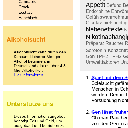
Cannabis
Appetit
Befund
Be
Crack
Endorphine
Entwöh
Ecstasy
Gefühlswahrnehmu
Haschisch
Glücksspielsüchtig
Heroin
Nebeneffekte
Ibogain
N
Koffein
Nikotinabhängi
Alkoholsucht
Kokain
Präparat
Raucher
R
Lachgas
Serotonin-Konzentr
LSD
Alkoholsucht kann durch den
Marihuana
Gen
TPH2
TPH2-G
Konsum kleinerer Mengen
Alkohol beginnen, in
Medikamente
Umweltfaktoren
Unt
Deutschland gibt es über 4,3
Meskalin
Mio. Alkoholiker.
Metamphetamin
Hier Informieren ...
Spiel mit dem S
Methadon
Morphin
Spielsucht gefähr
Muskatnuss
Menschen in Schu
Nikotin
werden. Dennoch 
Opium
Versuchung nicht
Unterstütze uns
Pilze
Poppers
Gen lässt frühe
Psychopharmaka
Dieses Informationsangebot
Ob man Raucher w
benötigt Zeit und Geld, um
Schlafmittel
von den Genen ab
ausgebaut und betrieben zu
Schmerzmittel