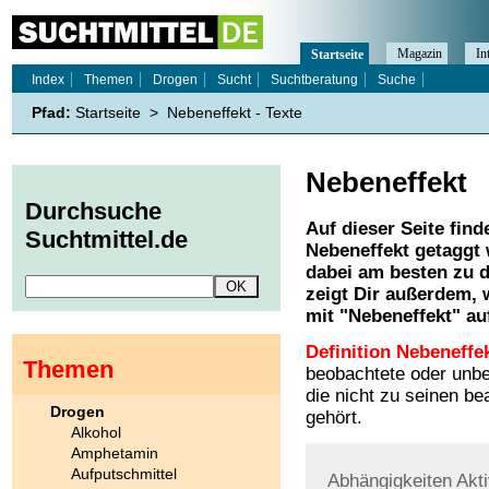
Magazin
In
Startseite
Index
Themen
Drogen
Sucht
Suchtberatung
Suche
Pfad:
Startseite
>
Nebeneffekt - Texte
Nebeneffekt
Durchsuche
Auf dieser Seite find
Suchtmittel.de
Nebeneffekt
getaggt 
dabei am besten zu d
zeigt Dir außerdem,
mit "
Nebeneffekt
" au
Definition Nebeneffek
Themen
beobachtete oder unbe
die nicht zu seinen b
Drogen
gehört.
Alkohol
Amphetamin
Aufputschmittel
Abhängigkeiten
Akt