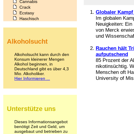
Cannabis
Crack
Globaler Kampf
Ecstasy
Im globalen Kamp
Haschisch
Neuigkeiten: Ein
Heroin
von Merck erwies
Ibogain
Koffein
und Wissenschaft
Alkoholsucht
Kokain
Lachgas
Rauchen hält Tr
LSD
aufputschend
Alkoholsucht kann durch den
Marihuana
Konsum kleinerer Mengen
85 Prozent der A
Alkohol beginnen, in
Medikamente
nikotinsüchtig. 
Deutschland gibt es über 4,3
Meskalin
Menschen oft Ha
Mio. Alkoholiker.
Metamphetamin
University of Miss
Hier Informieren ...
Methadon
Morphin
Muskatnuss
Nikotin
Opium
Unterstütze uns
Pilze
Poppers
Psychopharmaka
Dieses Informationsangebot
benötigt Zeit und Geld, um
Schlafmittel
ausgebaut und betrieben zu
Schmerzmittel