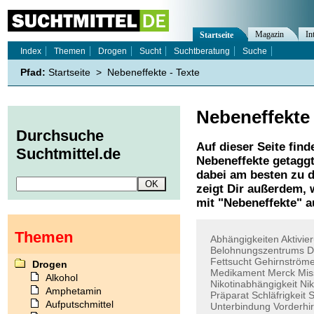
Magazin
In
Startseite
Index
Themen
Drogen
Sucht
Suchtberatung
Suche
Pfad:
Startseite
>
Nebeneffekte - Texte
Nebeneffekte
Durchsuche
Auf dieser Seite find
Suchtmittel.de
Nebeneffekte
getaggt
dabei am besten zu d
zeigt Dir außerdem,
mit "
Nebeneffekte
" a
Themen
Abhängigkeiten
Aktivie
Belohnungszentrums
D
Fettsucht
Gehirnström
Drogen
Medikament
Merck
Mis
Alkohol
Nikotinabhängigkeit
Ni
Amphetamin
Präparat
Schläfrigkeit
S
Aufputschmittel
Unterbindung
Vorderhi