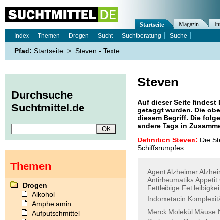
Magazin
In
Startseite
Index
Themen
Drogen
Sucht
Suchtberatung
Suche
Pfad:
Startseite
>
Steven - Texte
Steven
Durchsuche
Auf dieser Seite findest 
Suchtmittel.de
getaggt wurden. Die obe
diesem Begriff. Die folg
andere Tags in Zusamme
Definition Steven:
Die St
Schiffsrumpfes.
Themen
Agent
Alzheimer
Alzhei
Antirheumatika
Appetit
Drogen
Fettleibige
Fettleibigkei
Alkohol
Indometacin
Komplexit
Amphetamin
Merck
Molekül
Mäuse
Aufputschmittel