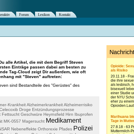
teraktiv
Forum
Lexikon
Kontakt
Du alle Artikel, die mit dem Begriff
Steven
rsten Einträge passen dabei am besten zu
ende Tag-Cloud zeigt Dir außerdem, wie oft
nhang mit "
Steven
" auftreten:
even sind Bestandteile des "Gerüstes" des
mer-Krankheit
Alzheimerkrankheit
Alzheimerrisiko
Celecoxib
Droge
Entzündungsprozesse
t
Fettsucht
Geschwüre
Heymsfield
Hirn
Ibuprofen
Medikament
ät
MK-0557
Magersucht
Polizei
NSAR
Nebeneffekte
Orthorexie
Pfades