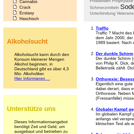
Probanden
Prophylaxe
Cannabis
Sode
Crack
Schmerzmitteln
Ecstasy
Unterbindung
Veterane
Haschisch
Heroin
Traffic
Ibogain
Traffic ? Macht des 
Koffein
dem Jahr 2000, der 
Alkoholsucht
Kokain
1989 basiert. Nach d
Lachgas
LSD
Der dunkle Schirm
Alkoholsucht kann durch den
Marihuana
Der dunkle Schirm (e
Konsum kleinerer Mengen
von Philip K. Dick, 
Alkohol beginnen, in
Medikamente
Belletristik zählt. Dick
Deutschland gibt es über 4,3
Meskalin
Mio. Alkoholiker.
Metamphetamin
Hier Informieren ...
Orthorexie: Bese
Methadon
Eigentlich eine gut
Morphin
dabei derart, dass e
Muskatnuss
Orthorexie. Neben 
Nikotin
(Fressanfälle) müss
Opium
Unterstütze uns
Globaler Kampf ge
Pilze
Im globalen Kampf g
Poppers
anfangs viel versp
Psychopharmaka
Dieses Informationsangebot
klinischen Test als 
benötigt Zeit und Geld, um
Schlafmittel
ausgebaut und betrieben zu
Schmerzmittel