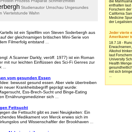
Protein
Prozess
Präparat
Schmerzmittel
rbergh
Studienautor
Umschau
Ungesundes
n
Viertelstunde
Wahn
Kartells ist ein Spielfilm von Steven Soderbergh aus
auf der gleichnamigen britischen Mini-Serie von
em Filmerfolg entstand ...
ngl. A Scanner Darkly, veröff. 1977) ist ein Roman
der mit nur leichten Einflüssen des Sci-Fi Genres zur
 ...
ssen vom gesunden Essen
e Idee: bewusst gesund essen. Aber viele übertreiben
in neuer Krankheitsbegriff geprägt wurde:
Magersucht, Ess-Brech-Sucht und Binge-Eating
en Ernährungsmediziner sich ...
gen Fettsucht
egen die Fettsucht gibt es zwei Neuigkeiten: Ein
rechendes Medikament von Merck erwies sich im
wirkungslos und Wissenschaftler der Brookhaven ...