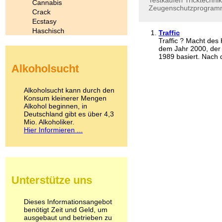
Testkäufen
Tricktechnik
Cannabis
Zeugenschutzprogra
Crack
Ecstasy
Haschisch
Traffic
Heroin
Traffic ? Macht des 
dem Jahr 2000, der 
Ibogain
1989 basiert. Nach d
Koffein
Alkoholsucht
Kokain
Lachgas
LSD
Alkoholsucht kann durch den
Marihuana
Konsum kleinerer Mengen
Alkohol beginnen, in
Medikamente
Deutschland gibt es über 4,3
Meskalin
Mio. Alkoholiker.
Metamphetamin
Hier Informieren ...
Methadon
Morphin
Muskatnuss
Nikotin
Opium
Unterstütze uns
Pilze
Poppers
Psychopharmaka
Dieses Informationsangebot
benötigt Zeit und Geld, um
Schlafmittel
ausgebaut und betrieben zu
Schmerzmittel