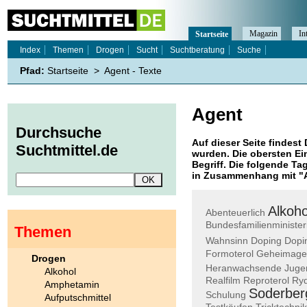
Magazin
In
Startseite
Index
Themen
Drogen
Sucht
Suchtberatung
Suche
Pfad:
Startseite
>
Agent - Texte
Agent
Durchsuche
Auf dieser Seite findest 
Suchtmittel.de
wurden. Die obersten Ei
Begriff. Die folgende Ta
in Zusammenhang mit "
Alkoho
Abenteuerlich
Bundesfamilienminister
Themen
Wahnsinn
Doping
Dopin
Formoterol
Geheimage
Drogen
Heranwachsende
Juge
Alkohol
Realfilm
Reproterol
Ry
Amphetamin
Soderber
Schulung
Aufputschmittel