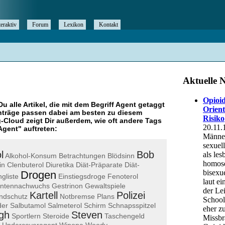
teraktiv
Forum
Lexikon
Kontakt
Du alle Artikel, die mit dem Begriff
Agent
getaggt
nträge passen dabei am besten zu diesem
g-Cloud zeigt Dir außerdem, wie oft andere Tags
Agent
" auftreten:
l
Bob
Alkohol-Konsum
Betrachtungen
Blödsinn
in
Clenbuterol
Diuretika
Diät-Präparate
Diät-
Drogen
gliste
Einstiegsdroge
Fenoterol
ntennachwuchs
Gestrinon
Gewaltspiele
Kartell
Polizei
ndschutz
Notbremse
Plans
der
Salbutamol
Salmeterol
Schirm
Schnapsspitzel
gh
Steven
Sportlern
Steroide
Taschengeld