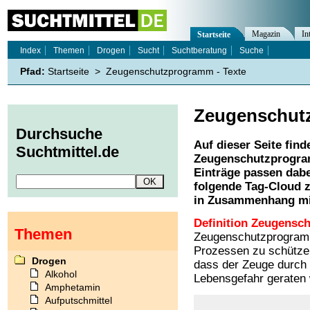
Magazin
In
Startseite
Index
Themen
Drogen
Sucht
Suchtberatung
Suche
Pfad:
Startseite
>
Zeugenschutzprogramm - Texte
Zeugenschut
Durchsuche
Auf dieser Seite find
Suchtmittel.de
Zeugenschutzprogr
Einträge passen dabe
folgende Tag-Cloud z
in Zusammenhang mi
Definition Zeugens
Themen
Zeugenschutzprogramm
Prozessen zu schützen
Drogen
dass der Zeuge durch
Alkohol
Lebensgefahr geraten
Amphetamin
Aufputschmittel