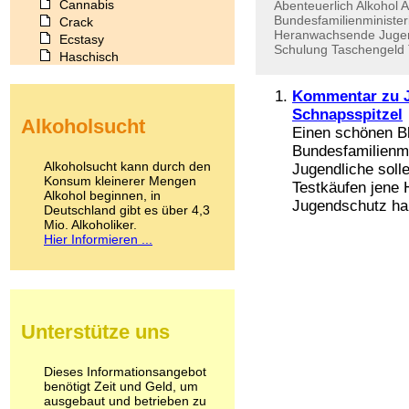
Cannabis
Abenteuerlich
Alkohol
A
Bundesfamilienminister
Crack
Heranwachsende
Juge
Ecstasy
Schulung
Taschengeld
Haschisch
Heroin
Ibogain
Kommentar zu J
Koffein
Schnapsspitzel
Alkoholsucht
Kokain
Einen schönen Bl
Lachgas
Bundesfamilienmi
LSD
Alkoholsucht kann durch den
Jugendliche solle
Marihuana
Konsum kleinerer Mengen
Testkäufen jene H
Alkohol beginnen, in
Medikamente
Jugendschutz halt
Deutschland gibt es über 4,3
Meskalin
Mio. Alkoholiker.
Metamphetamin
Hier Informieren ...
Methadon
Morphin
Muskatnuss
Nikotin
Opium
Unterstütze uns
Pilze
Poppers
Psychopharmaka
Dieses Informationsangebot
benötigt Zeit und Geld, um
Schlafmittel
ausgebaut und betrieben zu
Schmerzmittel