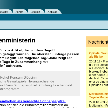
teraktiv
Forum
Lexikon
Kontakt
enministerin
Du alle Artikel, die mit dem Begriff
n
getaggt wurden. Die obersten Einträge passen
m Begriff. Die folgende Tag-Cloud zeigt Dir
re Tags in Zusammenhang mit
in
" auftreten:
lkohol-Konsum
Blödsinn
uchs
Gewaltspiele
Heranwachsende
se
Plans
Schnapsspitzel
Schulung
Taschengeld
utzprogramm
ndlichen als verdeckte Schnapsspitzel
inn hat sich die Bundesfamilienministerin da