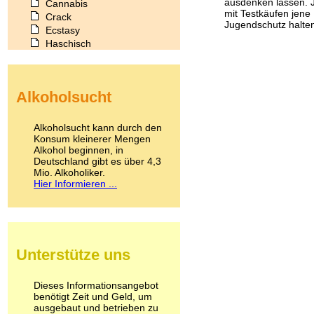
ausdenken lassen. J
Cannabis
mit Testkäufen jene 
Crack
Jugendschutz halten.
Ecstasy
Haschisch
Heroin
Ibogain
Koffein
Alkoholsucht
Kokain
Lachgas
LSD
Alkoholsucht kann durch den
Marihuana
Konsum kleinerer Mengen
Alkohol beginnen, in
Medikamente
Deutschland gibt es über 4,3
Meskalin
Mio. Alkoholiker.
Metamphetamin
Hier Informieren ...
Methadon
Morphin
Muskatnuss
Nikotin
Opium
Unterstütze uns
Pilze
Poppers
Psychopharmaka
Dieses Informationsangebot
benötigt Zeit und Geld, um
Schlafmittel
ausgebaut und betrieben zu
Schmerzmittel