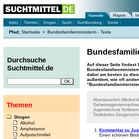
Magazin
In
Startseite
Index
Themen
Drogen
Sucht
Suchtberatung
Suche
Pfad:
Startseite
>
Bundesfamilienministerin - Texte
Bundesfamili
Durchsuche
Auf dieser Seite findest 
Suchtmittel.de
Bundesfamilienministeri
dabei am besten zu diese
außerdem, wie oft ande
"
Bundesfamilienminister
Abenteuerlich
Alkohol
A
Themen
Geheimagentennachw
Jugendschutz
Notbrem
Testkäufen
Zeugensch
Drogen
Alkohol
Amphetamin
Kommentar zu Juge
Aufputschmittel
Einen schönen Blöds