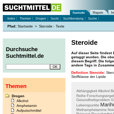
Magazin
In
Startseite
Index
Themen
Drogen
Sucht
Suchtberatung
Suche
Pfad:
Startseite
>
Steroide - Texte
Steroide
Durchsuche
Auf dieser Seite findest 
Suchtmittel.de
getaggt wurden. Die obe
diesem Begriff. Die folg
andere Tags in Zusamme
Definition Steroide:
Stero
Stoffklasse der Lipide.
Themen
Abhängigkeit
Alkohol
Be
Reihe
Forschungserge
Drogen
Gesundheitsproblem
G
Alkohol
Marih
Lebenspunkte
Amphetamin
Methamphetamine
Not
Aufputschmittel
Präparat
Rauschmittel