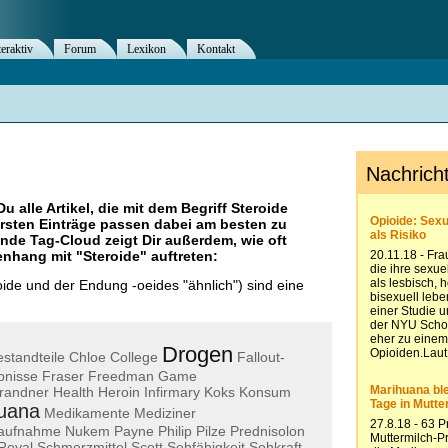
teraktiv
Forum
Lexikon
Kontakt
Du alle Artikel, die mit dem Begriff
Steroide
rsten Einträge passen dabei am besten zu
ende Tag-Cloud zeigt Dir außerdem, wie oft
nhang mit "
Steroide
" auftreten:
ide und der Endung -oeides "ähnlich") sind eine
Drogen
standteile
Chloe
College
Fallout-
bnisse
Fraser
Freedman
Game
randner
Health
Heroin
Infirmary
Koks
Konsum
uana
Medikamente
Mediziner
aufnahme
Nukem
Payne
Philip
Pilze
Prednisolon
Royal
Schmerzmittel
Scott
Sehfähigkeit
Sehkraft