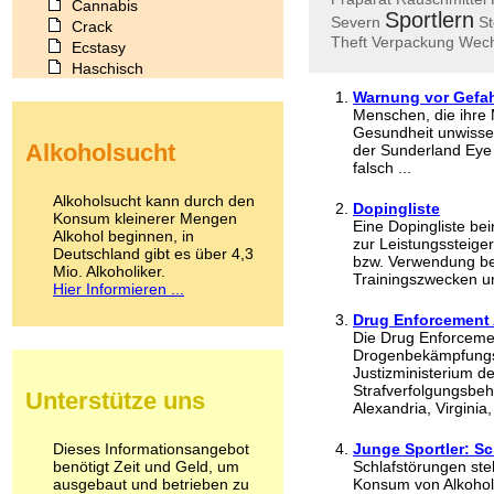
Cannabis
Sportlern
Severn
St
Crack
Theft
Verpackung
Wech
Ecstasy
Haschisch
Heroin
Warnung vor Gefa
Ibogain
Menschen, die ihre 
Koffein
Gesundheit unwissen
Alkoholsucht
der Sunderland Eye
Kokain
falsch ...
Lachgas
LSD
Alkoholsucht kann durch den
Dopingliste
Marihuana
Konsum kleinerer Mengen
Eine Dopingliste be
Alkohol beginnen, in
Medikamente
zur Leistungssteig
Deutschland gibt es über 4,3
Meskalin
bzw. Verwendung be
Mio. Alkoholiker.
Metamphetamin
Trainingszwecken un
Hier Informieren ...
Methadon
Morphin
Drug Enforcement 
Die Drug Enforcemen
Muskatnuss
Drogenbekämpfungsb
Nikotin
Justizministerium de
Opium
Strafverfolgungsbeh
Unterstütze uns
Pilze
Alexandria, Virginia,
Poppers
Psychopharmaka
Dieses Informationsangebot
Junge Sportler: Sc
benötigt Zeit und Geld, um
Schlafmittel
Schlafstörungen ste
ausgebaut und betrieben zu
Konsum von Alkohol,
Schmerzmittel