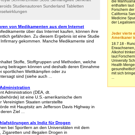
eroids
Studienautoren
Sunderland
Tabletten
selwirklungen
hren von Medikamenten aus dem Internet
Medikamente über das Internet kaufen, können ihre
tlich gefährden. Zu diesem Ergebnis ist eine Studie
 Infirmary gekommen. Manche Medikamente sind
inhaltet Stoffe, Stoffgruppen und Methoden, welche
erung beitragen können und deshalb deren Einnahme
i sportlichen Wettkämpfen oder zu
tersagt sind (siehe auch ...
Administration
t Administration (DEA, dt.
ehörde) ist eine U.S.-amerikanische dem
r Vereinigten Staaten unterstellte
örde mit Hauptsitz am Jefferson Davis Highway in
 deren Ziel ...
hlafstörungen als Indiz für Drogen
hen bei Sportlern an den Universitäten mit dem
 Zigaretten und illegalen Drogen in