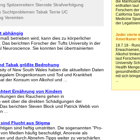
ung
Spitzenreitern
Steroide
Strafverfolgung
s
Suchtproblemen
Tabak
Terrie
UC
ng
Vereinten
ht abhängig
aß betrieben wird, kann dies zu körperlicher
 Das berichten Forscher der Tufts University in der
al Neuroscience. Sie konnten bei übertrainierten
und Tabak größte Bedrohung
sity of New South Wales haben die aktuellsten Daten
illegalem Drogenkonsum und Tod und Krankheit
at der Konsum von Alkohol und ...
htert Ernährung von Kindern
irkungen des Rauchens gehen in
 weit über die direkten Schädigungen der
Das berichten Steven Block und Patrick Webb von
n ...
sind Flucht aus Stigma
tigen sind heftig umstritten. Die sogenannten "Pro-
von Medien häufig beschuldigt, Anorexie als
llen und durch Abnehm-Tipps weiter zu verschärfen.