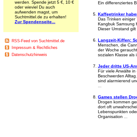
werden. Spende jetzt 5 €, 10 €
Ein differenziertes Bi
Schnüffelstoffe
oder wieviel Du auch
Spice
aufwenden magst, um
Kaffeetrinker habe
Sucht / Süchte
Suchtmittel.de zu erhalten!
Das Trinken einiger 
Zur Spendenseite...
Alkoholsucht
Kangbuk Samsung Hos
Arbeitssucht
Dieser Umstand gilt 
Co-Abhängigkeit
Computersucht
Langzeit-Kiffen: S
RSS-Feed von Suchtmittel.de
Ess-Brechsucht
Menschen, die Canna
Impressum & Rechtliches
der Woche geraucht 
Essstörungen
sozialen Klasse als i
Datenschutzhinweis
Fernsehsucht
Fresssucht
Jeder dritte US-An
Internetsucht
Für viele Anwälte i
Kaufsucht
Beschwerden Alltag. 
Koffeinsucht
sind alarmierend und
Magersucht
...
Mediensucht
Games stellen Drog
Medikamentensucht
Drogen kommen gera
Nikotinsucht
dort oft unwahrschei
Pornografiesucht
Lebenspunkten oder 
Sammelsucht
Organisation ...
Sexsucht
Spielsucht
Medien