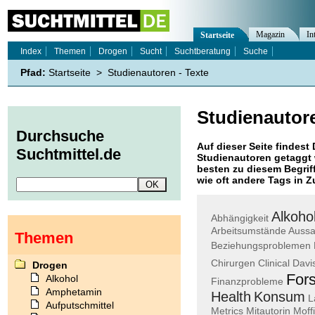
Magazin
In
Startseite
Index
Themen
Drogen
Sucht
Suchtberatung
Suche
Pfad:
Startseite
>
Studienautoren - Texte
Studienautor
Durchsuche
Auf dieser Seite findest 
Suchtmittel.de
Studienautoren
getaggt 
besten zu diesem Begriff
wie oft andere Tags in
Alkoho
Abhängigkeit
Arbeitsumstände
Aussa
Themen
Beziehungsproblemen
Chirurgen
Clinical
Davi
Drogen
For
Alkohol
Finanzprobleme
Amphetamin
Health
Konsum
L
Aufputschmittel
Metrics
Mitautorin
Moffi