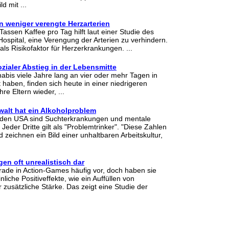
ld mit ...
n weniger verengte Herzarterien
Tassen Kaffee pro Tag hilft laut einer Studie des
pital, eine Verengung der Arterien zu verhindern.
als Risikofaktor für Herzerkrankungen. ...
ozialer Abstieg in der Lebensmitte
bis viele Jahre lang an vier oder mehr Tagen in
haben, finden sich heute in einer niedrigeren
hre Eltern wieder, ...
walt hat ein Alkoholproblem
n den USA sind Suchterkrankungen und mentale
Jeder Dritte gilt als "Problemtrinker". "Diese Zahlen
 zeichnen ein Bild einer unhaltbaren Arbeitskultur,
en oft unrealistisch dar
de in Action-Games häufig vor, doch haben sie
nliche Positiveffekte, wie ein Auffüllen von
zusätzliche Stärke. Das zeigt eine Studie der