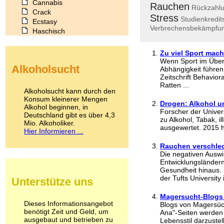
Cannabis
Rauchen
Rückzahl
Crack
Stress
Studienkredit
Ecstasy
Verbrechensbekämpfu
Haschisch
Heroin
Ibogain
Zu viel Sport mac
Koffein
Wenn Sport im Überm
Alkoholsucht
Kokain
Abhängigkeit führen.
Zeitschrift Behavior
Lachgas
Ratten ...
LSD
Alkoholsucht kann durch den
Marihuana
Konsum kleinerer Mengen
Drogen: Alkohol 
Alkohol beginnen, in
Medikamente
Forscher der Univer
Deutschland gibt es über 4,3
Meskalin
zu Alkohol, Tabak, 
Mio. Alkoholiker.
Metamphetamin
ausgewertet. 2015 h
Hier Informieren ...
Methadon
Morphin
Rauchen verschlec
Die negativen Ausw
Muskatnuss
Entwicklungsländern
Nikotin
Gesundheit hinaus. 
Opium
der Tufts University i
Unterstütze uns
Pilze
Poppers
Magersucht-Blogs 
Psychopharmaka
Dieses Informationsangebot
Blogs von Magersüch
benötigt Zeit und Geld, um
Schlafmittel
Ana"-Seiten werden 
ausgebaut und betrieben zu
Lebensstil darzuste
Schmerzmittel