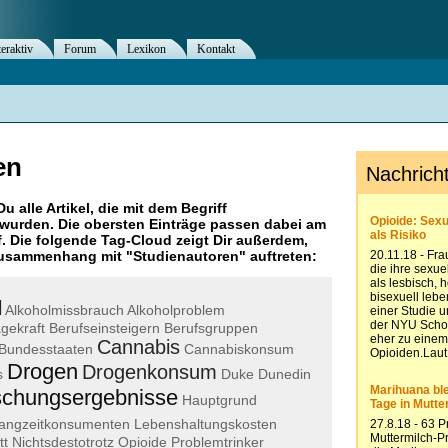
teraktiv
Forum
Lexikon
Kontakt
en
Du alle Artikel, die mit dem Begriff
wurden. Die obersten Einträge passen dabei am
. Die folgende Tag-Cloud zeigt Dir außerdem,
 Zusammenhang mit "
Studienautoren
" auftreten:
l
Alkoholmissbrauch
Alkoholproblem
gekraft
Berufseinsteigern
Berufsgruppen
Cannabis
Bundesstaaten
Cannabiskonsum
Drogen
Drogenkonsum
s
Duke
Dunedin
schungsergebnisse
Hauptgrund
angzeitkonsumenten
Lebenshaltungskosten
tt
Nichtsdestotrotz
Opioide
Problemtrinker