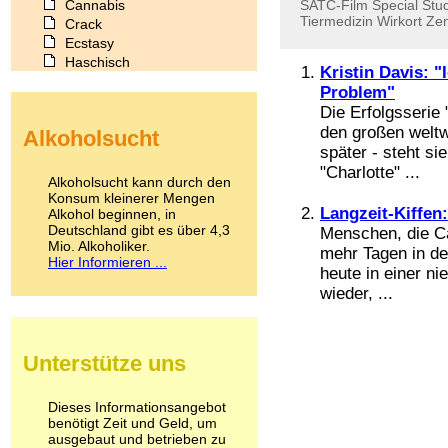
Cannabis
SATC-Film
Special
Stu
Tiermedizin
Wirkort
Zen
Crack
Ecstasy
Haschisch
Kristin Davis: "
Heroin
Problem"
Ibogain
Die Erfolgsserie 
Koffein
den großen weltw
Alkoholsucht
Kokain
später - steht si
Lachgas
"Charlotte" ...
LSD
Alkoholsucht kann durch den
Marihuana
Konsum kleinerer Mengen
Langzeit-Kiffen
Alkohol beginnen, in
Medikamente
Deutschland gibt es über 4,3
Menschen, die Ca
Meskalin
Mio. Alkoholiker.
Metamphetamin
mehr Tagen in de
Hier Informieren ...
Methadon
heute in einer ni
Morphin
wieder, ...
Muskatnuss
Nikotin
Opium
Unterstütze uns
Pilze
Poppers
Psychopharmaka
Dieses Informationsangebot
benötigt Zeit und Geld, um
Schlafmittel
ausgebaut und betrieben zu
Schmerzmittel