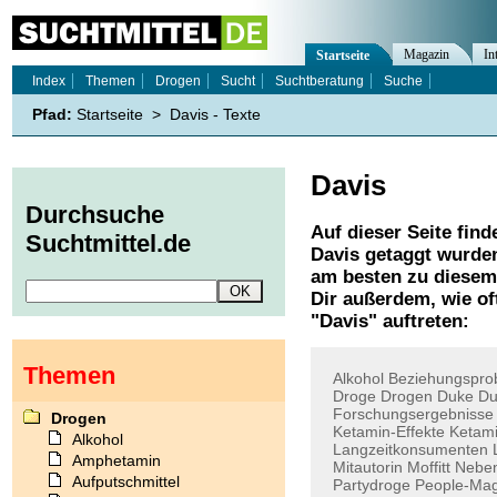
Magazin
In
Startseite
Index
Themen
Drogen
Sucht
Suchtberatung
Suche
Pfad:
Startseite
>
Davis - Texte
Davis
Durchsuche
Auf dieser Seite find
Suchtmittel.de
Davis
getaggt wurden
am besten zu diesem 
Dir außerdem, wie o
"
Davis
" auftreten:
Themen
Alkohol
Beziehungspro
Droge
Drogen
Duke
Du
Forschungsergebnisse
Drogen
Ketamin-Effekte
Ketam
Alkohol
Langzeitkonsumenten
Amphetamin
Mitautorin
Moffitt
Neben
Aufputschmittel
Partydroge
People-Mag