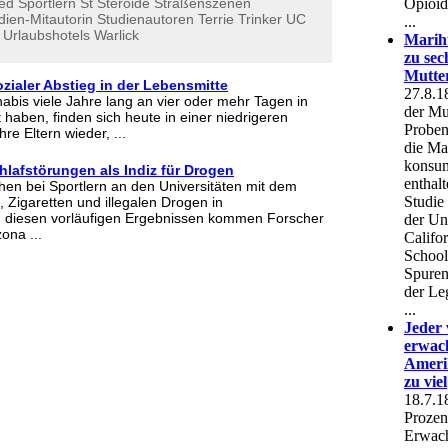
ed
Sportlern
St
Steroide
Straßenszenen
dien-Mitautorin
Studienautoren
Terrie
Trinker
UC
Urlaubshotels
Warlick
ozialer Abstieg in der Lebensmitte
bis viele Jahre lang an vier oder mehr Tagen in
haben, finden sich heute in einer niedrigeren
hre Eltern wieder, ...
hlafstörungen als Indiz für Drogen
hen bei Sportlern an den Universitäten mit dem
 Zigaretten und illegalen Drogen in
diesen vorläufigen Ergebnissen kommen Forscher
zona ...