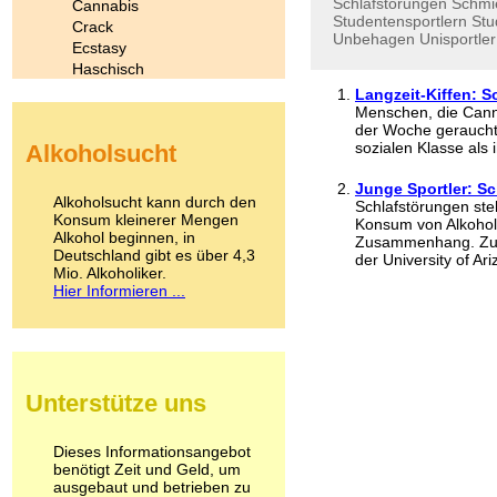
Schlafstörungen
Schmi
Cannabis
Studentensportlern
Stu
Crack
Unbehagen
Unisportler
Ecstasy
Haschisch
Heroin
Langzeit-Kiffen: S
Ibogain
Menschen, die Canna
der Woche geraucht 
Koffein
sozialen Klasse als i
Alkoholsucht
Kokain
Lachgas
Junge Sportler: Sc
LSD
Alkoholsucht kann durch den
Schlafstörungen ste
Marihuana
Konsum kleinerer Mengen
Konsum von Alkohol,
Alkohol beginnen, in
Medikamente
Zusammenhang. Zu 
Deutschland gibt es über 4,3
Meskalin
der University of Ari
Mio. Alkoholiker.
Metamphetamin
Hier Informieren ...
Methadon
Morphin
Muskatnuss
Nikotin
Opium
Unterstütze uns
Pilze
Poppers
Psychopharmaka
Dieses Informationsangebot
benötigt Zeit und Geld, um
Schlafmittel
ausgebaut und betrieben zu
Schmerzmittel