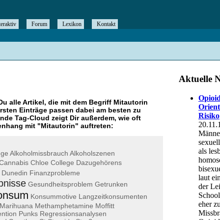
teraktiv
Forum
Lexikon
Kontakt
Du alle Artikel, die mit dem Begriff
Mitautorin
rsten Einträge passen dabei am besten zu
ende Tag-Cloud zeigt Dir außerdem, wie oft
nhang mit "
Mitautorin
" auftreten:
nge
Alkoholmissbrauch
Alkoholszenen
Cannabis
Chloe
College
Dazugehörens
Dunedin
Finanzprobleme
bnisse
Gesundheitsproblem
Getrunken
onsum
Konsummotive
Langzeitkonsumenten
Marihuana
Methamphetamine
Moffitt
ntion
Punks
Regressionsanalysen