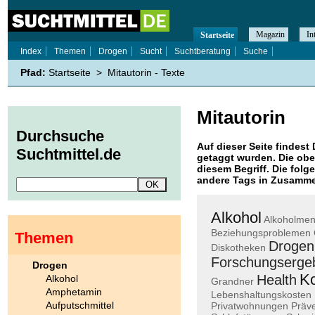
Magazin
In
Startseite
Index
Themen
Drogen
Sucht
Suchtberatung
Suche
Pfad:
Startseite
>
Mitautorin - Texte
Mitautorin
Durchsuche
Auf dieser Seite findest 
Suchtmittel.de
getaggt wurden. Die obe
diesem Begriff. Die folg
andere Tags in Zusamme
Alkohol
Alkoholme
Beziehungsproblemen
Themen
Drogen
Diskotheken
Forschungserge
Drogen
K
Health
Alkohol
Grandner
Amphetamin
Lebenshaltungskosten
Aufputschmittel
Privatwohnungen
Präve