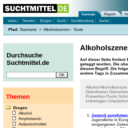
Magazin
In
Startseite
Index
Themen
Drogen
Sucht
Suchtberatung
Suche
Pfad:
Startseite
>
Alkoholszenen - Texte
Alkoholszene
Durchsuche
Auf dieser Seite findest 
Suchtmittel.de
getaggt wurden. Die obe
diesem Begriff. Die folg
andere Tags in Zusamme
Alkohol
Alkoholkonsum
Diskotheken
Getrunke
Themen
Prävention
Punks
Schm
Unbehagen
Urlaubshot
Drogen
Alkohol
Jugend zunehmend i
Amphetamin
Jugendliche in Europ
Aufputschmittel
vergangenen Zeiten,