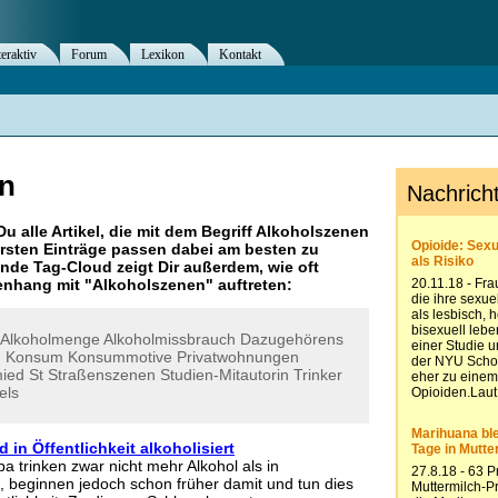
teraktiv
Forum
Lexikon
Kontakt
n
Du alle Artikel, die mit dem Begriff
Alkoholszenen
rsten Einträge passen dabei am besten zu
ende Tag-Cloud zeigt Dir außerdem, wie oft
nhang mit "
Alkoholszenen
" auftreten:
Alkoholmenge
Alkoholmissbrauch
Dazugehörens
n
Konsum
Konsummotive
Privatwohnungen
ied
St
Straßenszenen
Studien-Mitautorin
Trinker
els
n Öffentlichkeit alkoholisiert
a trinken zwar nicht mehr Alkohol als in
 beginnen jedoch schon früher damit und tun dies