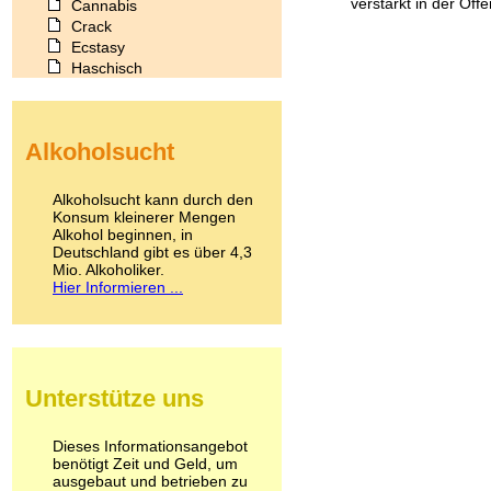
verstärkt in der Öff
Cannabis
Crack
Ecstasy
Haschisch
Heroin
Ibogain
Koffein
Alkoholsucht
Kokain
Lachgas
LSD
Alkoholsucht kann durch den
Marihuana
Konsum kleinerer Mengen
Alkohol beginnen, in
Medikamente
Deutschland gibt es über 4,3
Meskalin
Mio. Alkoholiker.
Metamphetamin
Hier Informieren ...
Methadon
Morphin
Muskatnuss
Nikotin
Opium
Unterstütze uns
Pilze
Poppers
Psychopharmaka
Dieses Informationsangebot
benötigt Zeit und Geld, um
Schlafmittel
ausgebaut und betrieben zu
Schmerzmittel