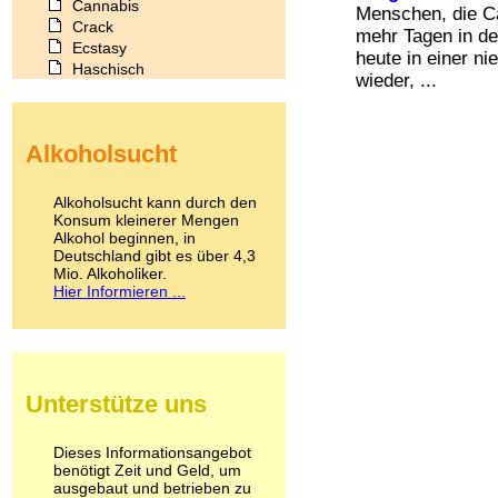
Cannabis
Menschen, die Ca
Crack
mehr Tagen in de
Ecstasy
heute in einer ni
Haschisch
wieder, ...
Heroin
Ibogain
Koffein
Alkoholsucht
Kokain
Lachgas
LSD
Alkoholsucht kann durch den
Marihuana
Konsum kleinerer Mengen
Alkohol beginnen, in
Medikamente
Deutschland gibt es über 4,3
Meskalin
Mio. Alkoholiker.
Metamphetamin
Hier Informieren ...
Methadon
Morphin
Muskatnuss
Nikotin
Opium
Unterstütze uns
Pilze
Poppers
Psychopharmaka
Dieses Informationsangebot
benötigt Zeit und Geld, um
Schlafmittel
ausgebaut und betrieben zu
Schmerzmittel