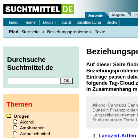
Magazin
In
Startseite
Index
Themen
Drogen
Sucht
Suchtberatung
Suche
Pfad:
Startseite
>
Beziehungsproblemen - Texte
Beziehungsp
Durchsuche
Auf dieser Seite find
Suchtmittel.de
Beziehungsproblem
Einträge passen dabe
folgende Tag-Cloud z
in Zusammenhang mi
Themen
Alkohol
Cannabis
Cann
Dunedin
Finanzproble
Langzeitkonsumenten
Drogen
Studienautoren
Terrie
Alkohol
Amphetamin
Aufputschmittel
Langzeit-Kiffen