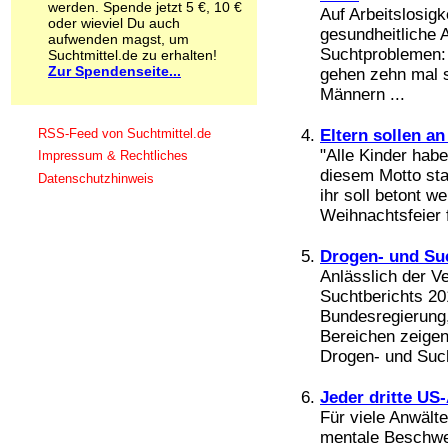
werden. Spende jetzt 5 €, 10 €
Schnüffelstoffe
Auf Arbeitslosigk
oder wieviel Du auch
Spice
gesundheitliche A
aufwenden magst, um
Sucht / Süchte
Suchtproblemen:
Suchtmittel.de zu erhalten!
Zur Spendenseite...
Alkoholsucht
gehen zehn mal s
Arbeitssucht
Männern ...
Co-Abhängigkeit
Computersucht
RSS-Feed von Suchtmittel.de
Eltern sollen a
Ess-Brechsucht
"Alle Kinder hab
Impressum & Rechtliches
Essstörungen
diesem Motto st
Datenschutzhinweis
Fernsehsucht
ihr soll betont w
Fresssucht
Weihnachtsfeier f
Internetsucht
Kaufsucht
Drogen- und Suc
Koffeinsucht
Anlässlich der V
Magersucht
Suchtberichts 20
Mediensucht
Bundesregierung,
Medikamentensucht
Bereichen zeige
Nikotinsucht
Drogen- und Such
Pornografiesucht
Sammelsucht
Sexsucht
Jeder dritte US
Spielsucht
Für viele Anwält
Medien
mentale Beschwerd