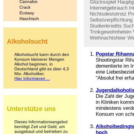
Cannabis
Glücksspiel
Hauptg
Crack
Internetgebrauch
In
Ecstasy
Nichtsdestotrotz
Pr
Haschisch
Selbstverpflichtung
Heroin
Studienkredits
Such
Ibogain
Trinkgewohnheiten
Koffein
Weihnachtsfeier
We
Alkoholsucht
Kokain
Lachgas
LSD
Popstar Rihann
Alkoholsucht kann durch den
Marihuana
Konsum kleinerer Mengen
Shootingstar Riha
Alkohol beginnen, in
Medikamente
dementierte im I
Deutschland gibt es über 4,3
Meskalin
eine Liebesbezie
Mio. Alkoholiker.
Metamphetamin
"Absolut frei erfu
Hier Informieren ...
Methadon
Morphin
Jugendalkoholi
Muskatnuss
Die Zahl der Jug
Nikotin
in Kliniken komm
Opium
Unterstütze uns
mindestens verdo
Pilze
Konsum von schna
Poppers
Psychopharmaka
Dieses Informationsangebot
Alkoholbedingte
benötigt Zeit und Geld, um
Schlafmittel
ausgebaut und betrieben zu
hoch
Schmerzmittel