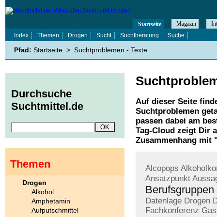
Magazin
In
Startseite
Index
Themen
Drogen
Sucht
Suchtberatung
Suche
Pfad:
Startseite
>
Suchtproblemen - Texte
Suchtproble
Durchsuche
Auf dieser Seite find
Suchtmittel.de
Suchtproblemen
geta
passen dabei am best
Tag-Cloud zeigt Dir 
Zusammenhang mit 
Themen
Alcopops
Alkoholk
Ansatzpunkt
Aussag
Drogen
Berufsgruppen
Alkohol
Datenlage
Drogen
D
Amphetamin
Fachkonferenz
Gast
Aufputschmittel