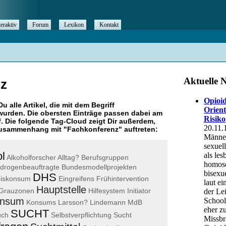
teraktiv
Forum
Lexikon
Kontakt
z
Du alle Artikel, die mit dem Begriff
urden. Die obersten Einträge passen dabei am
. Die folgende Tag-Cloud zeigt Dir außerdem,
 Zusammenhang mit "
Fachkonferenz
" auftreten:
l
Alkoholforscher
Alltag?
Berufsgruppen
drogenbeauftragte
Bundesmodellprojekten
DHS
iskonsum
Eingreifens
Frühintervention
Hauptstelle
Grauzonen
Hilfesystem
Initiator
nsum
Konsums
Larsson?
Lindemann
MdB
SUCHT
uch
Selbstverpflichtung
Sucht