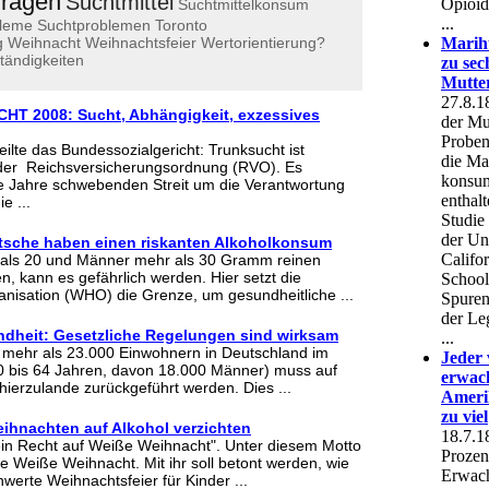
fragen
Suchtmittel
Suchtmittelkonsum
bleme
Suchtproblemen
Toronto
g
Weihnacht
Weihnachtsfeier
Wertorientierung?
tändigkeiten
HT 2008: Sucht, Abhängigkeit, exzessives
teilte das Bundessozialgericht: Trunksucht ist
 der Reichsversicherungsordnung (RVO). Es
e Jahre schwebenden Streit um die Verantwortung
e ...
utsche haben einen riskanten Alkoholkonsum
als 20 und Männer mehr als 30 Gramm reinen
ken, kann es gefährlich werden. Hier setzt die
nisation (WHO) die Grenze, um gesundheitliche ...
dheit: Gesetzliche Regelungen sind wirksam
h mehr als 23.000 Einwohnern in Deutschland im
0 bis 64 Jahren, davon 18.000 Männer) muss auf
ierzulande zurückgeführt werden. Dies ...
eihnachten auf Alkohol verzichten
ein Recht auf Weiße Weihnacht". Unter diesem Motto
e Weiße Weihnacht. Mit ihr soll betont werden, wie
werte Weihnachtsfeier für Kinder ...