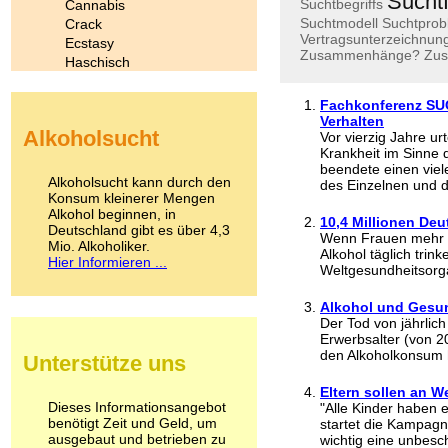
Sucht
Suchtbegriffs
Cannabis
Suchtmodell
Suchtpro
Crack
Vertragsunterzeichnun
Ecstasy
Zusammenhänge?
Zus
Haschisch
Heroin
Ibogain
Fachkonferenz SUC
Koffein
Verhalten
Alkoholsucht
Vor vierzig Jahre ur
Kokain
Krankheit im Sinne
Lachgas
beendete einen viel
LSD
Alkoholsucht kann durch den
des Einzelnen und di
Marihuana
Konsum kleinerer Mengen
Alkohol beginnen, in
Medikamente
10,4 Millionen De
Deutschland gibt es über 4,3
Meskalin
Wenn Frauen mehr 
Mio. Alkoholiker.
Metamphetamin
Alkohol täglich trin
Hier Informieren ...
Weltgesundheitsorga
Methadon
Morphin
Alkohol und Gesun
Muskatnuss
Der Tod von jährlic
Nikotin
Erwerbsalter (von 2
Opium
den Alkoholkonsum h
Unterstütze uns
Pilze
Poppers
Eltern sollen an W
Psychopharmaka
Dieses Informationsangebot
"Alle Kinder haben 
benötigt Zeit und Geld, um
Schlafmittel
startet die Kampagn
ausgebaut und betrieben zu
wichtig eine unbesch
Schmerzmittel