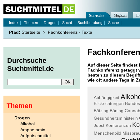
Magazin
In
Startseite
Index
Themen
Drogen
Sucht
Suchtberatung
Suche
Pfad:
Startseite
>
Fachkonferenz - Texte
Fachkonferen
Durchsuche
Auf dieser Seite findest 
Suchtmittel.de
Fachkonferenz
getaggt w
besten zu diesem Begriff
wie oft andere Tags in
Alkoho
Abhängigkeit
Blickrichtungen
Bundes
Themen
Bätzing
Böning
Cannab
Drogen
Gesundheitsministerin
Alkohol
Ko
Jobst
Konferenzen
Amphetamin
Menschenbild
Missbra
Aufputschmittel