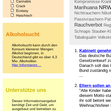
Cannabis
Kompromisse
Kran
Crack
NRW-
Marihuana
Ecstasy
Nichtrauchern
Niko
Haschisch
Passivrauchern
Pat
Heroin
Rauchverbot
Ibogain
Reg
Koffein
Schnaps
Stauber-Kl
Alkoholsucht
Kokain
Tabakqualm
Volksk
Lachgas
LSD
Alkoholsucht kann durch den
Marihuana
Konsum kleinerer Mengen
Kabinett geneh
Alkohol beginnen, in
Medikamente
Das deutsche Bu
Deutschland gibt es über 4,3
Meskalin
Gesetzentwurf z
Mio. Alkoholiker.
Metamphetamin
Hier Informieren ...
Danach soll das 
Methadon
Bund zuständig i
Morphin
...
Muskatnuss
Nikotin
Eltern sollen a
Opium
Unterstütze uns
"Alle Kinder hab
Pilze
diesem Motto st
Poppers
Psychopharmaka
ihr soll betont w
Dieses Informationsangebot
benötigt Zeit und Geld, um
Schlafmittel
Weihnachtsfeier f
ausgebaut und betrieben zu
Schmerzmittel