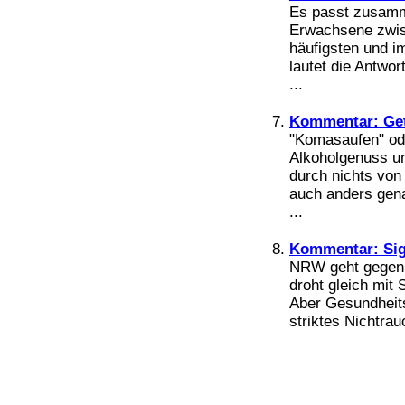
Bücher
Es passt zusamm
Filme
Erwachsene zwis
häufigsten und 
lautet die Antwo
...
Kommentar: Ge
"Komasaufen" ode
Alkoholgenuss un
durch nichts von
auch anders gena
...
Kommentar: Sig
NRW geht gegen 
droht gleich mit 
Aber Gesundheits
striktes Nichtrau