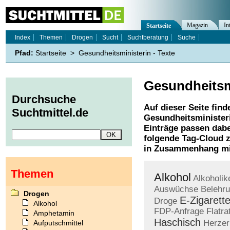
Magazin
In
Startseite
Index
Themen
Drogen
Sucht
Suchtberatung
Suche
Pfad:
Startseite
>
Gesundheitsministerin - Texte
Gesundheitsm
Durchsuche
Auf dieser Seite find
Suchtmittel.de
Gesundheitsminister
Einträge passen dabe
folgende Tag-Cloud z
in Zusammenhang mi
Themen
Alkohol
Alkoholik
Auswüchse
Belehr
Drogen
E-Zigarett
Droge
Alkohol
FDP-Anfrage
Flatra
Amphetamin
Haschisch
Herzer
Aufputschmittel