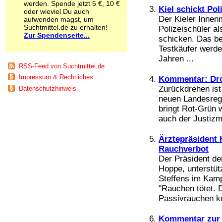
werden. Spende jetzt 5 €, 10 €
Schnüffelstoffe
Kiel schickt Po
oder wieviel Du auch
Spice
Der Kieler Innen
aufwenden magst, um
Sucht / Süchte
Suchtmittel.de zu erhalten!
Polizeischüler al
Zur Spendenseite...
Alkoholsucht
schicken. Das be
Arbeitssucht
Testkäufer werde
Co-Abhängigkeit
Jahren ...
Computersucht
RSS-Feed von Suchtmittel.de
Ess-Brechsucht
Impressum & Rechtliches
Kommentar: Dro
Essstörungen
Zurückdrehen ist
Datenschutzhinweis
Fernsehsucht
neuen Landesreg
Fresssucht
bringt Rot-Grün w
Internetsucht
auch der Justizmi
Kaufsucht
Koffeinsucht
Ärztepräsident 
Magersucht
Mediensucht
Rauchverbot
Medikamentensucht
Der Präsident de
Nikotinsucht
Hoppe, unterstü
Pornografiesucht
Steffens im Kamp
Sammelsucht
"Rauchen tötet. 
Sexsucht
Passivrauchen k
Spielsucht
Medien
Kommentar zur 