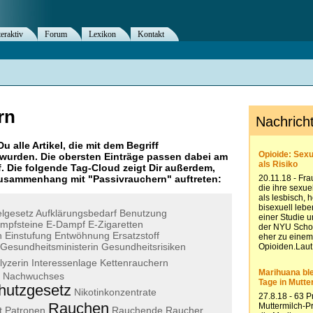
teraktiv
Forum
Lexikon
Kontakt
rn
Du alle Artikel, die mit dem Begriff
wurden. Die obersten Einträge passen dabei am
. Die folgende Tag-Cloud zeigt Dir außerdem,
 Zusammenhang mit "
Passivrauchern
" auftreten:
elgesetz
Aufklärungsbedarf
Benutzung
mpfsteine
E-Dampf
E-Zigaretten
n
Einstufung
Entwöhnung
Ersatzstoff
Gesundheitsministerin
Gesundheitsrisiken
lyzerin
Interessenlage
Kettenrauchern
Nachwuchses
hutzgesetz
Nikotinkonzentrate
Rauchen
t
Patronen
Rauchende
Raucher