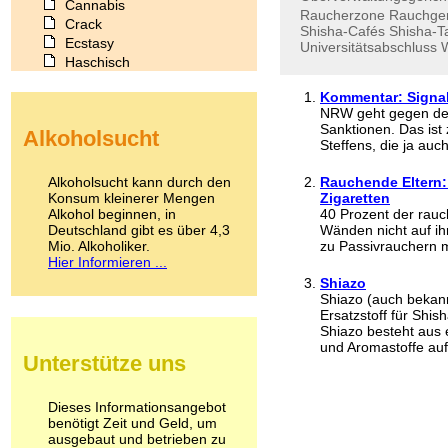
Cannabis
Raucherzone
Rauchge
Crack
Shisha-Cafés
Shisha-T
Ecstasy
Universitätsabschluss
Haschisch
Heroin
Kommentar: Signal
Ibogain
NRW geht gegen den 
Koffein
Sanktionen. Das ist
Alkoholsucht
Kokain
Steffens, die ja auch
Lachgas
LSD
Alkoholsucht kann durch den
Rauchende Eltern: 
Marihuana
Konsum kleinerer Mengen
Zigaretten
Alkohol beginnen, in
Medikamente
40 Prozent der rauc
Deutschland gibt es über 4,3
Wänden nicht auf ih
Meskalin
Mio. Alkoholiker.
zu Passivrauchern m
Metamphetamin
Hier Informieren ...
Methadon
Shiazo
Morphin
Shiazo (auch bekann
Muskatnuss
Ersatzstoff für Shis
Nikotin
Shiazo besteht aus 
Opium
und Aromastoffe aufs
Unterstütze uns
Pilze
Poppers
Psychopharmaka
Dieses Informationsangebot
benötigt Zeit und Geld, um
Schlafmittel
ausgebaut und betrieben zu
Schmerzmittel