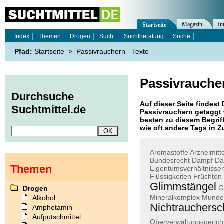
Magazin
In
Startseite
Index
Themen
Drogen
Sucht
Suchtberatung
Suche
Pfad:
Startseite
>
Passivrauchern - Texte
Passivrauche
Durchsuche
Auf dieser Seite findest 
Suchtmittel.de
Passivrauchern
getaggt 
besten zu diesem Begriff
wie oft andere Tags in
Aromastoffe
Arzneimitt
Bundesrecht
Dampf
Da
Themen
Eigentumsverhältnisse
Flüssigkeiten
Früchten
Glimmstängel
G
Drogen
Mineralkomplex
Munde
Alkohol
Nichtrauchersc
Amphetamin
Aufputschmittel
Oberverwaltungsgerich