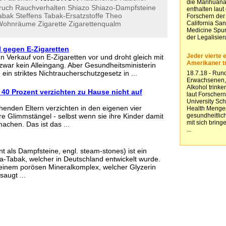
ruch
Rauchverhalten
Shiazo
Shiazo-Dampfsteine
abak
Steffens
Tabak-Ersatzstoffe
Theo
Wohnräume
Zigarette
Zigarettenqualm
 gegen E-Zigaretten
Verkauf von E-Zigaretten vor und droht gleich mit
 zwar kein Alleingang. Aber Gesundheitsministerin
 ein striktes Nichtraucherschutzgesetz in ...
40 Prozent verzichten zu Hause nicht auf
henden Eltern verzichten in den eigenen vier
re Glimmstängel - selbst wenn sie ihre Kinder damit
achen. Das ist das ...
t als Dampfsteine, engl. steam-stones) ist ein
ha-Tabak, welcher in Deutschland entwickelt wurde.
einem porösen Mineralkomplex, welcher Glyzerin
augt ...