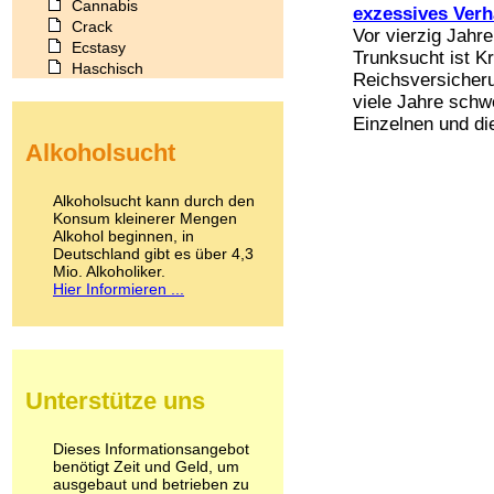
Cannabis
exzessives Verh
Crack
Vor vierzig Jahre
Ecstasy
Trunksucht ist K
Haschisch
Reichsversicher
Heroin
viele Jahre schw
Ibogain
Einzelnen und die
Koffein
Alkoholsucht
Kokain
Lachgas
LSD
Alkoholsucht kann durch den
Marihuana
Konsum kleinerer Mengen
Alkohol beginnen, in
Medikamente
Deutschland gibt es über 4,3
Meskalin
Mio. Alkoholiker.
Metamphetamin
Hier Informieren ...
Methadon
Morphin
Muskatnuss
Nikotin
Opium
Unterstütze uns
Pilze
Poppers
Psychopharmaka
Dieses Informationsangebot
benötigt Zeit und Geld, um
Schlafmittel
ausgebaut und betrieben zu
Schmerzmittel