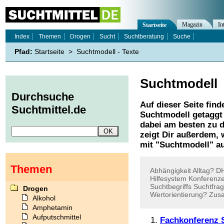
Magazin
In
Startseite
Index
Themen
Drogen
Sucht
Suchtberatung
Suche
Pfad:
Startseite
>
Suchtmodell - Texte
Suchtmodell
Durchsuche
Auf dieser Seite find
Suchtmittel.de
Suchtmodell
getaggt 
dabei am besten zu d
zeigt Dir außerdem,
mit "
Suchtmodell
" a
Themen
Abhängigkeit
Alltag?
D
Hilfesystem
Konferenz
Suchtbegriffs
Suchtfra
Drogen
Wertorientierung?
Zus
Alkohol
Amphetamin
Aufputschmittel
Fachkonferenz 