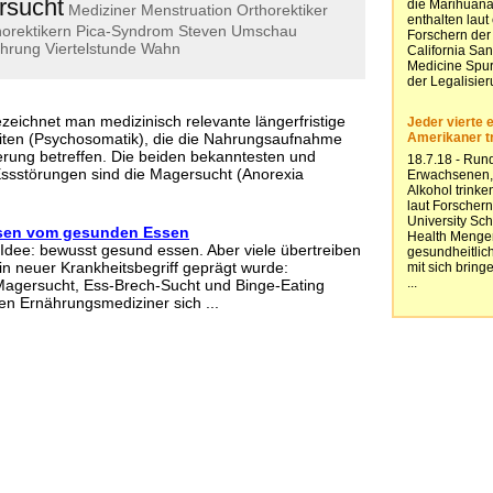
rsucht
Mediziner
Menstruation
Orthorektiker
orektikern
Pica-Syndrom
Steven
Umschau
ährung
Viertelstunde
Wahn
zeichnet man medizinisch relevante längerfristige
eiten (Psychosomatik), die die Nahrungsaufnahme
rung betreffen. Die beiden bekanntesten und
 Essstörungen sind die Magersucht (Anorexia
ssen vom gesunden Essen
e Idee: bewusst gesund essen. Aber viele übertreiben
in neuer Krankheitsbegriff geprägt wurde:
Magersucht, Ess-Brech-Sucht und Binge-Eating
en Ernährungsmediziner sich ...