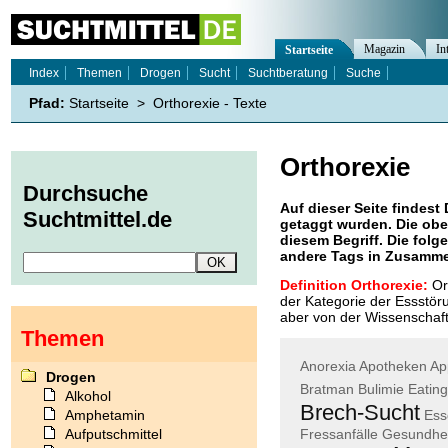
Magazin
In
Startseite
Index
Themen
Drogen
Sucht
Suchtberatung
Suche
Pfad:
Startseite
>
Orthorexie - Texte
Orthorexie
Durchsuche
Auf dieser Seite findest 
Suchtmittel.de
getaggt wurden. Die obe
diesem Begriff. Die folg
andere Tags in Zusamme
Definition Orthorexie:
Ort
der Kategorie der Essstör
aber von der Wissenschaft z
Themen
Anorexia
Apotheken
Ap
Drogen
Bratman
Bulimie
Eating
Alkohol
Brech-Sucht
Amphetamin
Ess
Aufputschmittel
Fressanfälle
Gesundhe