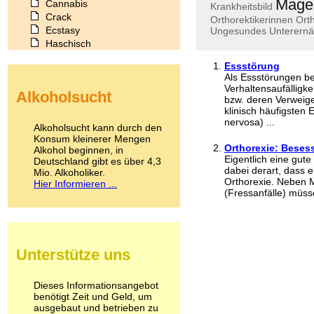
Mage
Cannabis
Krankheitsbild
Crack
Orthorektikerinnen
Orth
Ecstasy
Ungesundes
Unterern
Haschisch
Heroin
Essstörung
Ibogain
Als Essstörungen be
Koffein
Verhaltensaufälligk
Alkoholsucht
Kokain
bzw. deren Verweige
Lachgas
klinisch häufigsten
nervosa) ...
LSD
Alkoholsucht kann durch den
Marihuana
Konsum kleinerer Mengen
Orthorexie: Bese
Alkohol beginnen, in
Medikamente
Eigentlich eine gut
Deutschland gibt es über 4,3
Meskalin
dabei derart, dass e
Mio. Alkoholiker.
Metamphetamin
Orthorexie. Neben 
Hier Informieren ...
Methadon
(Fressanfälle) müss
Morphin
Muskatnuss
Nikotin
Opium
Unterstütze uns
Pilze
Poppers
Psychopharmaka
Dieses Informationsangebot
benötigt Zeit und Geld, um
Schlafmittel
ausgebaut und betrieben zu
Schmerzmittel