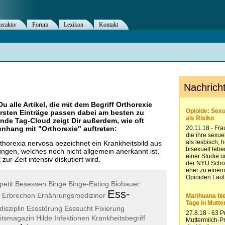
teraktiv
Forum
Lexikon
Kontakt
Du alle Artikel, die mit dem Begriff
Orthorexie
rsten Einträge passen dabei am besten zu
ende Tag-Cloud zeigt Dir außerdem, wie oft
nhang mit "
Orthorexie
" auftreten:
horexia nervosa bezeichnet ein Krankheitsbild aus
ungen, welches noch nicht allgemein anerkannt ist,
ur Zeit intensiv diskutiert wird.
petit
Besessen
Binge
Binge-Eating
Biobauer
Ess-
Erbrechen
Ernährungsmediziner
disziplin
Essstörung
Esssucht
Fixierung
itsmagazin
Hilde
Infektionen
Krankheitsbegriff