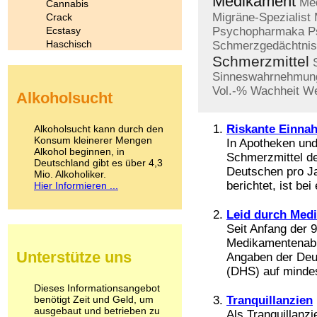
Medikament
Me
Cannabis
Migräne-Spezialist
Crack
Ecstasy
Psychopharmaka
P
Haschisch
Schmerzgedächtnis
Heroin
Schmerzmittel
Ibogain
Sinneswahrnehmun
Koffein
Vol.-%
Wachheit
We
Alkoholsucht
Kokain
Lachgas
LSD
Riskante Einnah
Alkoholsucht kann durch den
Marihuana
Konsum kleinerer Mengen
In Apotheken und
Alkohol beginnen, in
Medikamente
Schmerzmittel de
Deutschland gibt es über 4,3
Meskalin
Deutschen pro Jah
Mio. Alkoholiker.
Metamphetamin
berichtet, ist bei 
Hier Informieren ...
Methadon
Morphin
Leid durch Med
Muskatnuss
Seit Anfang der 9
Nikotin
Medikamentenabh
Opium
Unterstütze uns
Angaben der Deut
Pilze
(DHS) auf mindest
Poppers
Psychopharmaka
Dieses Informationsangebot
benötigt Zeit und Geld, um
Schlafmittel
Tranquillanzien
ausgebaut und betrieben zu
Schmerzmittel
Als Tranquillanzie