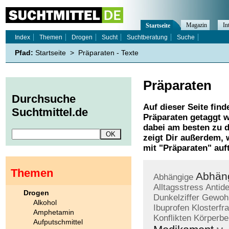
Magazin
In
Startseite
Index
Themen
Drogen
Sucht
Suchtberatung
Suche
Pfad:
Startseite
>
Präparaten - Texte
Präparaten
Durchsuche
Auf dieser Seite find
Suchtmittel.de
Präparaten
getaggt w
dabei am besten zu d
zeigt Dir außerdem,
mit "
Präparaten
" auf
Themen
Abhäng
Abhängige
Alltagsstress
Antid
Drogen
Dunkelziffer
Gewohn
Alkohol
Ibuprofen
Klosterfr
Amphetamin
Konflikten
Körperbe
Aufputschmittel