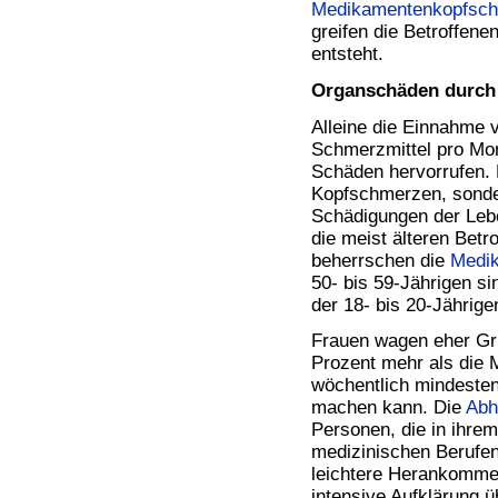
Bücher
Medikamentenkopfsc
Filme
greifen die Betroffenen
entsteht.
Organschäden durch 
Alleine die Einnahme 
Schmerzmittel pro Mo
Schäden hervorrufen. H
Kopfschmerzen, sonde
Schädigungen der Lebe
die meist älteren Betr
beherrschen die
Medi
50- bis 59-Jährigen si
der 18- bis 20-Jährige
Frauen wagen eher Gr
Prozent mehr als die
wöchentlich mindeste
machen kann. Die
Abh
Personen, die in ihre
medizinischen Berufen
leichtere Herankomme
intensive Aufklärung 