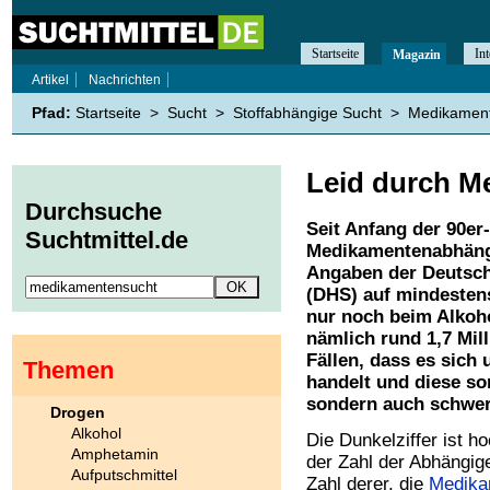
Startseite
Int
Magazin
Artikel
Nachrichten
Pfad:
Startseite
>
Sucht
>
Stoffabhängige Sucht
>
Medikamen
Leid durch M
Durchsuche
Seit Anfang der 90er-
Suchtmittel.de
Medikamentenabhängi
Angaben der Deutsche
(DHS) auf mindestens
nur noch beim Alkoh
nämlich rund 1,7 Mill
Fällen, dass es sich
Themen
handelt und diese som
sondern auch schwer 
Drogen
Alkohol
Die Dunkelziffer ist h
Amphetamin
der Zahl der Abhängige
Aufputschmittel
Zahl derer, die
Medika