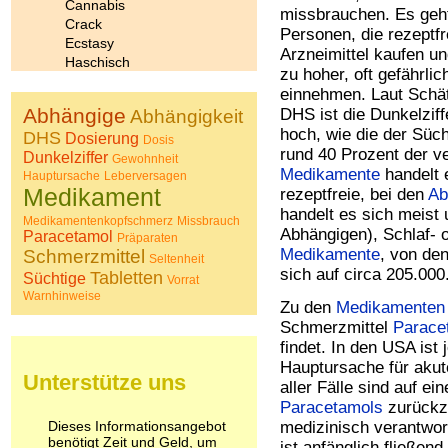
Cannabis
missbrauchen. Es geh
Crack
Personen, die rezeptfr
Ecstasy
Arzneimittel kaufen und
Haschisch
zu hoher, oft gefährli
Heroin
einnehmen. Laut Schä
Ibogain
Abhängige
DHS ist die Dunkelziff
Abhängigkeit
Koffein
hoch, wie die der Süch
DHS
Kokain
Dosierung
Dosis
rund 40 Prozent der v
Dunkelziffer
Lachgas
Gewohnheit
Medikamente
handelt 
LSD
Hauptursache
Leberversagen
Medikament
rezeptfreie, bei den
Ab
Marihuana
handelt es sich meist 
Medikamente
Medikamentenkopfschmerz
Missbrauch
Meskalin
Abhängigen), Schlaf- 
Paracetamol
Präparaten
Metamphetamin
Medikamente
, von de
Schmerzmittel
Seltenheit
Methadon
sich auf circa 205.000
Tabletten
Süchtige
Vorrat
Morphin
Warnhinweise
Zu den
Medikamenten
Muskatnuss
Schmerzmittel
Parace
Nikotin
findet. In den USA ist
Opium
Pilze
Hauptursache für akut
Unterstütze uns
Poppers
aller Fälle sind auf e
Psychopharmaka
Paracetamols
zurückz
Schlafmittel
Dieses Informationsangebot
medizinisch verantwo
benötigt Zeit und Geld, um
Schmerzmittel
ist anfänglich fließend