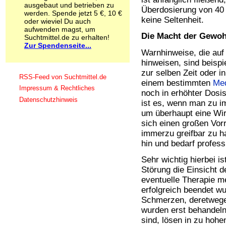
ausgebaut und betrieben zu
Schnüffelstoffe
Überdosierung von 40 a
werden. Spende jetzt 5 €, 10 €
Spice
keine Seltenheit.
oder wieviel Du auch
Sucht / Süchte
aufwenden magst, um
Die Macht der Gewoh
Alkoholsucht
Suchtmittel.de zu erhalten!
Zur Spendenseite...
Arbeitssucht
Warnhinweise, die auf
Co-Abhängigkeit
hinweisen, sind beispi
Computersucht
zur selben Zeit oder i
Ess-Brechsucht
RSS-Feed von Suchtmittel.de
einem bestimmten
Me
Essstörungen
Impressum & Rechtliches
noch in erhöhter Dosis
Fernsehsucht
Datenschutzhinweis
ist es, wenn man zu i
Fresssucht
Internetsucht
um überhaupt eine Wir
Kaufsucht
sich einen großen Vor
Koffeinsucht
immerzu greifbar zu ha
Magersucht
hin und bedarf professi
Mediensucht
Sehr wichtig hierbei i
Medikamentensucht
Störung die Einsicht d
Nikotinsucht
eventuelle Therapie me
Pornografiesucht
Sammelsucht
erfolgreich beendet wu
Sexsucht
Schmerzen, deretweg
Spielsucht
wurden erst behandeln.
Medien
sind, lösen in zu hoh