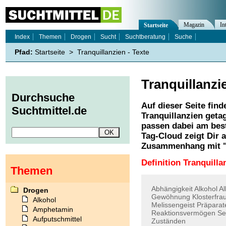
Magazin
In
Startseite
Index
Themen
Drogen
Sucht
Suchtberatung
Suche
Pfad:
Startseite
>
Tranquillanzien - Texte
Tranquillanzi
Durchsuche
Auf dieser Seite find
Suchtmittel.de
Tranquillanzien
getag
passen dabei am best
Tag-Cloud zeigt Dir 
Zusammenhang mit 
Definition Tranquilla
Themen
Abhängigkeit
Alkohol
Al
Drogen
Gewöhnung
Klosterfra
Alkohol
Melissengeist
Präparat
Amphetamin
Reaktionsvermögen
Se
Aufputschmittel
Zuständen