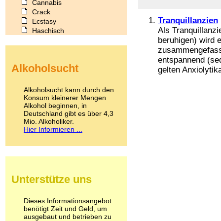
Cannabis
Crack
Tranquillanzien
Ecstasy
Als Tranquillanzie
Haschisch
beruhigen) wird
Heroin
Ibogain
zusammengefasst,
Koffein
entspannend (sed
Alkoholsucht
Kokain
gelten Anxiolytika
Lachgas
LSD
Alkoholsucht kann durch den
Marihuana
Konsum kleinerer Mengen
Alkohol beginnen, in
Medikamente
Deutschland gibt es über 4,3
Meskalin
Mio. Alkoholiker.
Metamphetamin
Hier Informieren ...
Methadon
Morphin
Muskatnuss
Nikotin
Opium
Unterstütze uns
Pilze
Poppers
Psychopharmaka
Dieses Informationsangebot
benötigt Zeit und Geld, um
Schlafmittel
ausgebaut und betrieben zu
Schmerzmittel