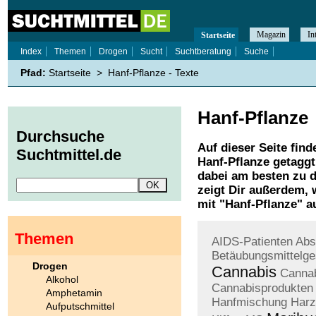
Magazin
In
Startseite
Index
Themen
Drogen
Sucht
Suchtberatung
Suche
Pfad:
Startseite
>
Hanf-Pflanze - Texte
Hanf-Pflanze
Durchsuche
Auf dieser Seite find
Suchtmittel.de
Hanf-Pflanze
getaggt
dabei am besten zu d
zeigt Dir außerdem,
mit "
Hanf-Pflanze
" a
Themen
AIDS-Patienten
Abs
Betäubungsmittelge
Drogen
Cannabis
Cannab
Alkohol
Cannabisprodukten
Amphetamin
Hanfmischung
Harz
Aufputschmittel