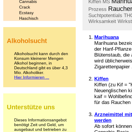
Marihu
Kiffen
MS
Cannabis
Crack
Rauche
Prozess
Ecstasy
Suchtpotentials
TH
Haschisch
Wirksamkeit
Wirkst
Heroin
Ibogain
Koffein
Marihuana
Alkoholsucht
Kokain
Marihuana bezeic
Lachgas
der Hanf-Pflanze
LSD
Alkoholsucht kann durch den
Blütenstaub, die
Marihuana
Konsum kleinerer Mengen
wird üblicherwei
Alkohol beginnen, in
Medikamente
Zigarettenpapier .
Deutschland gibt es über 4,3
Meskalin
Mio. Alkoholiker.
Metamphetamin
Hier Informieren ...
Kiffen
Methadon
Kiffen (zu Kif =
Morphin
Neuenglischen k
Muskatnuss
kaif = Wohlbefin
Nikotin
für das Rauchen 
Opium
Unterstütze uns
Pilze
Poppers
Arzneimittel mi
Psychopharmaka
Dieses Informationsangebot
werden
benötigt Zeit und Geld, um
Schlafmittel
Ab sofort können
ausgebaut und betrieben zu
Schmerzmittel