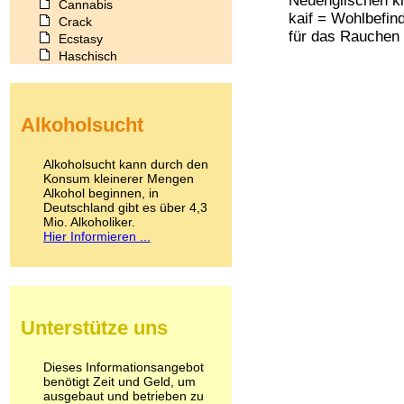
Neuenglischen k
Cannabis
kaif = Wohlbefin
Crack
für das Rauchen 
Ecstasy
Haschisch
Heroin
Ibogain
Koffein
Alkoholsucht
Kokain
Lachgas
LSD
Alkoholsucht kann durch den
Marihuana
Konsum kleinerer Mengen
Alkohol beginnen, in
Medikamente
Deutschland gibt es über 4,3
Meskalin
Mio. Alkoholiker.
Metamphetamin
Hier Informieren ...
Methadon
Morphin
Muskatnuss
Nikotin
Opium
Unterstütze uns
Pilze
Poppers
Psychopharmaka
Dieses Informationsangebot
benötigt Zeit und Geld, um
Schlafmittel
ausgebaut und betrieben zu
Schmerzmittel