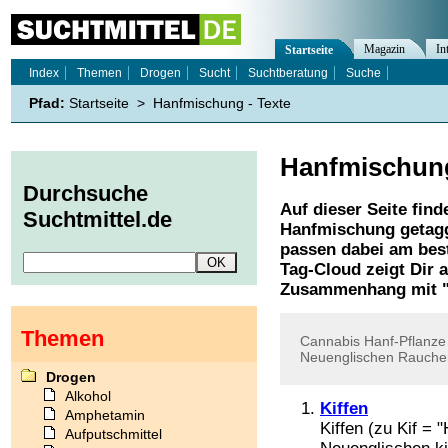
Magazin
In
Startseite
Index
Themen
Drogen
Sucht
Suchtberatung
Suche
Pfad:
Startseite
>
Hanfmischung - Texte
Hanfmischun
Durchsuche
Auf dieser Seite find
Suchtmittel.de
Hanfmischung
getagg
passen dabei am best
Tag-Cloud zeigt Dir 
Zusammenhang mit 
Themen
Cannabis
Hanf-Pflanze
Neuenglischen
Rauche
Drogen
Alkohol
Kiffen
Amphetamin
Kiffen (zu Kif =
Aufputschmittel