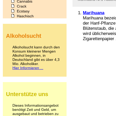
Cannabis
Crack
Ecstasy
Marihuana
Haschisch
Marihuana bezeic
Heroin
der Hanf-Pflanze
Ibogain
Blütenstaub, die
Koffein
wird üblicherwei
Alkoholsucht
Kokain
Zigarettenpapier .
Lachgas
LSD
Alkoholsucht kann durch den
Marihuana
Konsum kleinerer Mengen
Alkohol beginnen, in
Medikamente
Deutschland gibt es über 4,3
Meskalin
Mio. Alkoholiker.
Metamphetamin
Hier Informieren ...
Methadon
Morphin
Muskatnuss
Nikotin
Opium
Unterstütze uns
Pilze
Poppers
Psychopharmaka
Dieses Informationsangebot
benötigt Zeit und Geld, um
Schlafmittel
ausgebaut und betrieben zu
Schmerzmittel