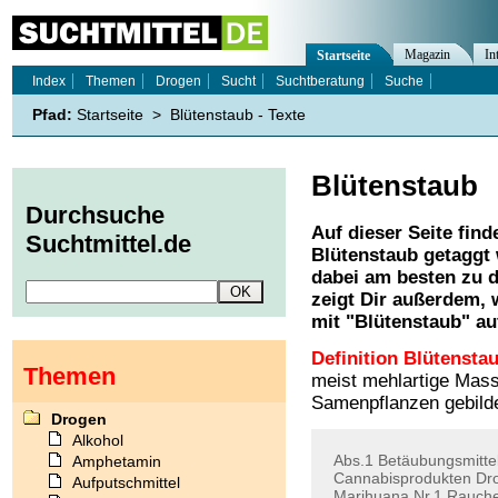
Magazin
In
Startseite
Index
Themen
Drogen
Sucht
Suchtberatung
Suche
Pfad:
Startseite
>
Blütenstaub - Texte
Blütenstaub
Durchsuche
Auf dieser Seite find
Suchtmittel.de
Blütenstaub
getaggt 
dabei am besten zu d
zeigt Dir außerdem,
mit "
Blütenstaub
" au
Definition Blütensta
Themen
meist mehlartige Mass
Samenpflanzen gebilde
Drogen
Alkohol
Abs.1
Betäubungsmitte
Amphetamin
Cannabisprodukten
Dr
Aufputschmittel
Marihuana
Nr.1
Rauch