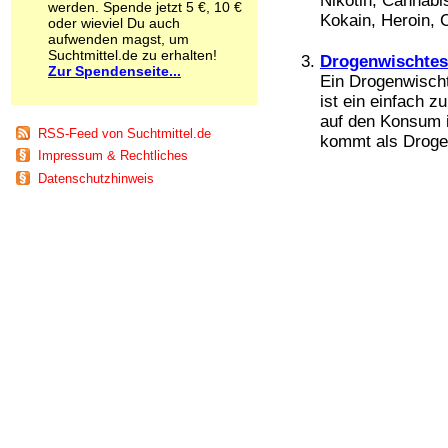
Nikotin, Cannabi
werden. Spende jetzt 5 €, 10 €
Schnüffelstoffe
Kokain, Heroin, 
oder wieviel Du auch
Spice
aufwenden magst, um
Sucht / Süchte
Suchtmittel.de zu erhalten!
Drogenwischtes
Zur Spendenseite...
Alkoholsucht
Ein Drogenwisch
Arbeitssucht
ist ein einfach 
Co-Abhängigkeit
auf den Konsum i
Computersucht
RSS-Feed von Suchtmittel.de
kommt als Drogen
Ess-Brechsucht
Impressum & Rechtliches
Essstörungen
Datenschutzhinweis
Fernsehsucht
Fresssucht
Internetsucht
Kaufsucht
Koffeinsucht
Magersucht
Mediensucht
Medikamentensucht
Nikotinsucht
Pornografiesucht
Sammelsucht
Sexsucht
Spielsucht
Medien