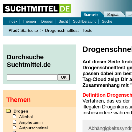
Magazin
In
Startseite
Index
Themen
Drogen
Sucht
Suchtberatung
Suche
Pfad:
Startseite
>
Drogenschnelltest - Texte
Drogenschnel
Durchsuche
Auf dieser Seite find
Suchtmittel.de
Drogenschnelltest
ge
passen dabei am best
Tag-Cloud zeigt Dir 
Zusammenhang mit 
Definition Drogensch
Themen
Verfahren, das es der 
illegalen Drogenkonsum
Drogen
insbesondere während 
Alkohol
Amphetamin
Aufputschmittel
Abhängigkeitssynd