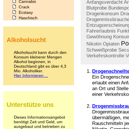
Cannabis
Anfangsverdacht
An
Crack
Blutprobe
Bundespol
Ecstasy
Drogenkonsum
Dro
Haschisch
Drogenmissbrauch
Heroin
Entzugserscheinun
Ibogain
Fahrerlaubnis
Funk
Koffein
Gewöhnung
Konsu
Alkoholsucht
Kokain
Pol
Nikotin
Opiaten
Lachgas
Schweißprobe
Secu
LSD
Alkoholsucht kann durch den
Verkehrskontrolle
V
Marihuana
Konsum kleinerer Mengen
Alkohol beginnen, in
Medikamente
Deutschland gibt es über 4,3
Meskalin
Mio. Alkoholiker.
Drogenschnellte
Metamphetamin
Hier Informieren ...
Ein Drogenschnell
Methadon
erlaubt einen An
Morphin
an Ort und Stell
Muskatnuss
einer Verkehrskon
Nikotin
Opium
Unterstütze uns
Pilze
Drogenmissbra
Poppers
Drogenmissbrauch
Psychopharmaka
Dieses Informationsangebot
übermäßigen, me
benötigt Zeit und Geld, um
Schlafmittel
Rauschmitteln jed
ausgebaut und betrieben zu
Schmerzmittel